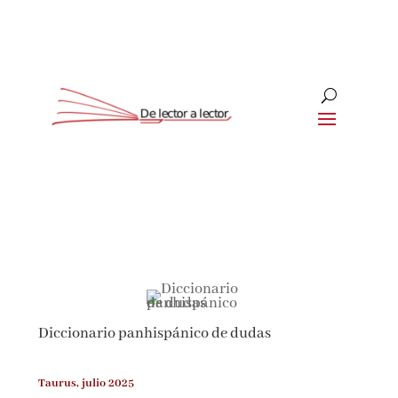
Suscríbete
CLOSE
¡Suscríbete y No Te Pierdas
Nada!
Diccionario panhispánico de dudas
Únete a nuestra comunidad de amantes de la
literatura y recibe las últimas noticias y
reseñas directamente en tu bandeja de entrada.
Taurus, julio 2025