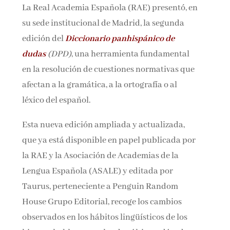
La Real Academia Española (RAE) presentó, en
Nombre*
su sede institucional de Madrid, la segunda
edición del
Diccionario panhispánico de
Email*
dudas
(DPD)
, una herramienta fundamental
en la resolución de cuestiones normativas que
afectan a la gramática, a la ortografía o al
Por favor, acepta los
términos y condiciones
de privacidad
léxico del español.
Esta nueva edición ampliada y actualizada,
que ya está disponible en papel publicada por
la RAE y la Asociación de Academias de la
Lengua Española (ASALE) y editada por
Taurus, perteneciente a Penguin Random
House Grupo Editorial, recoge los cambios
observados en los hábitos lingüísticos de los