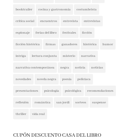
booktrailer
cocina y gastronomía
costumbrista
crítica social
encuentros
entrevista
entrevistas
espionaje
ferias del libro
festivales
ficción
ficción histórica
firmas
ganadores
histórica
humor
intriga
lectura conjunta
misterio
narrativa
narrativa contemporánea
negra
noticia
noticias
novedades
novela negra
poesía
policíaca
presentaciones
psicología
psicológica
recomendaciones
reflexión
romántica
san jordi
sorteos
suspense
thriller
vida real
CUPÓN DESCUENTO CASA DEL LIBRO