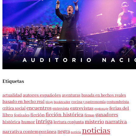
Etiquetas
autores españoles
aventuras
basada en hechos reales
actualidad
basado en hecho real
costumbrista
cocina y gastronomía
blogs
booktrailer
encuentros
entrevistas
ferias del
crítica social
entrevista
espionaje
ficción histórica
ganadores
libro
ficción
festivales
firmas
intriga
misterio
narrativa
histórica
humor
lectura conjunta
noticias
negra
narrativa contemporánea
noticia