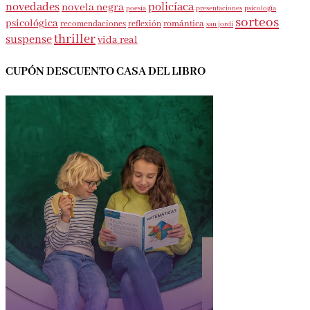
novedades
policíaca
novela negra
presentaciones
poesía
psicología
sorteos
psicológica
romántica
recomendaciones
reflexión
san jordi
thriller
suspense
vida real
CUPÓN DESCUENTO CASA DEL LIBRO