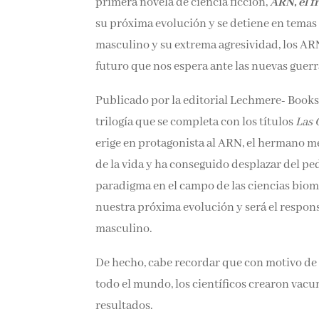
primera novela de ciencia ficción,
ARN, el f
su próxima evolución y se detiene en temas
masculino y su extrema agresividad, los ARN 
futuro que nos espera ante las nuevas guerra
Publicado por la editorial Lechmere- Books
trilogía que se completa con los títulos
Las 
erige en protagonista al ARN, el hermano men
de la vida y ha conseguido desplazar del p
paradigma en el campo de las ciencias biomé
nuestra próxima evolución y será el respons
masculino.
De hecho, cabe recordar que con motivo de
todo el mundo, los científicos crearon vac
resultados.