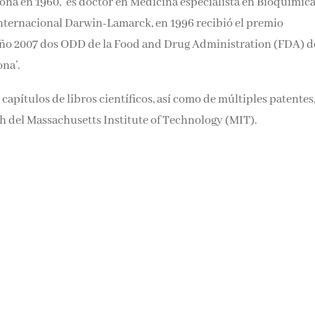
lona en 1960, es doctor en Medicina especialista en Bioquímica
Internacional Darwin-Lamarck, en 1996 recibió el premio
el año 2007 dos ODD de la Food and Drug Administration (FDA) d
ona’.
apítulos de libros científicos, así como de múltiples patentes,
h del Massachusetts Institute of Technology (MIT).