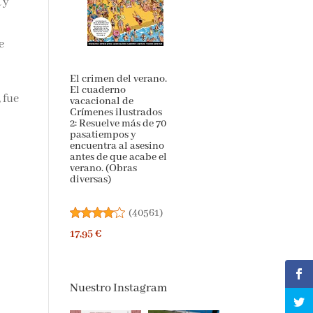
 y
e
El crimen del verano.
El cuaderno
 fue
vacacional de
Crímenes ilustrados
2: Resuelve más de 70
pasatiempos y
encuentra al asesino
antes de que acabe el
verano. (Obras
diversas)
(
40561
)
17,95 €
Nuestro Instagram