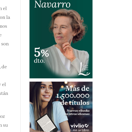
n el
on la
imos
e
y son
, de
 el
stán
roz
n su