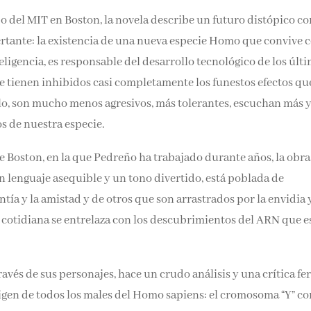
 del MIT en Boston, la novela describe un futuro distópico co
ante: la existencia de una nueva especie Homo que convive c
igencia, es responsable del desarrollo tecnológico de los últ
e tienen inhibidos casi completamente los funestos efectos qu
 ello, son mucho menos agresivos, más tolerantes, escuchan más 
s de nuestra especie.
Boston, en la que Pedreño ha trabajado durante años, la obra
un lenguaje asequible y un tono divertido, está poblada de
tía y la amistad y de otros que son arrastrados por la envidia y
a cotidiana se entrelaza con los descubrimientos del ARN que e
ravés de sus personajes, hace un crudo análisis y una crítica fe
rigen de todos los males del Homo sapiens: el cromosoma “Y” co