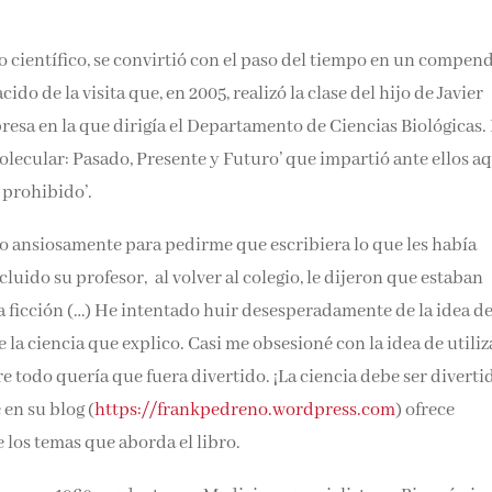
ro científico, se convirtió con el paso del tiempo en un compen
cido de la visita que, en 2005, realizó la clase del hijo de Javier
resa en la que dirigía el Departamento de Ciencias Biológicas. 
Molecular: Pasado, Presente y Futuro’ que impartió ante ellos a
 prohibido’.
ndo ansiosamente para pedirme que escribiera lo que les había
uido su profesor, al volver al colegio, le dijeron que estaban
a ficción (…) He intentado huir desesperadamente de la idea d
la ciencia que explico. Casi me obsesioné con la idea de utiliz
re todo quería que fuera divertido. ¡La ciencia debe ser diverti
 en su blog (
https://frankpedreno.wordpress.com
) ofrece
 los temas que aborda el libro.