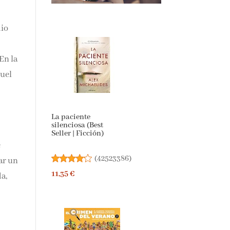
dio
En la
quel
La paciente
silenciosa (Best
Seller | Ficción)
e
(
42523386
)
ar un
11,35 €
da,