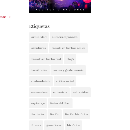
ente
→
Etiquetas
actualidad
autores españoles
aventuras
basada en hechos reales
basado en hecho real
blogs
booktrailer
cocina y gastronomía
costumbrista
crítica social
encuentros
entrevista
entrevistas
espionaje
ferias del libro
festivales
ficción
ficción histórica
firmas
ganadores
histórica