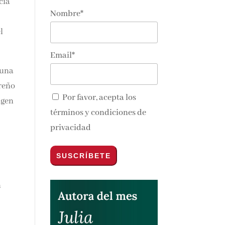
cia
Nombre*
l
Email*
 una
dreño
Por favor, acepta los
igen
términos y condiciones de
privacidad
n