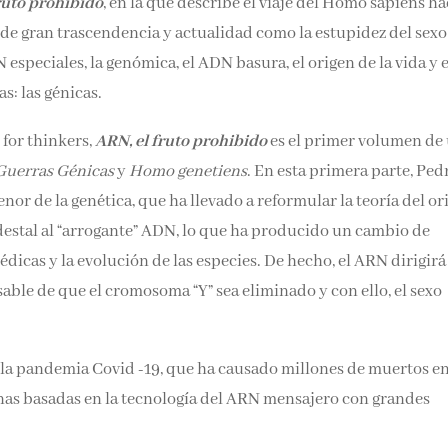
ruto prohibido
, en la que describe el viaje del Homo sapiens ha
 de gran trascendencia y actualidad como la estupidez del sexo
especiales, la genómica, el ADN basura, el origen de la vida y e
s: las génicas.
 for thinkers,
ARN, el fruto prohibido
es el primer volumen de
Guerras Génicas
y
Homo genetiens
. En esta primera parte, Pe
or de la genética, que ha llevado a reformular la teoría del or
edestal al “arrogante” ADN, lo que ha producido un cambio de
dicas y la evolución de las especies. De hecho, el ARN dirigirá
able de que el cromosoma “Y” sea eliminado y con ello, el sexo
 la pandemia Covid -19, que ha causado millones de muertos e
unas basadas en la tecnología del ARN mensajero con grandes