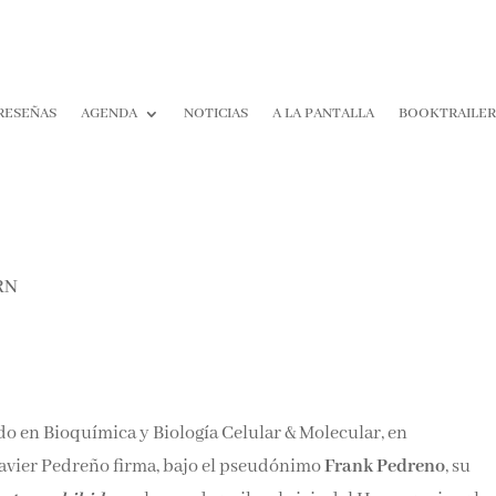
RESEÑAS
AGENDA
NOTICIAS
A LA PANTALLA
BOOKTRAILE
do en Bioquímica y Biología Celular & Molecular, en
avier Pedreño firma, bajo el pseudónimo
Frank Pedreno
, su