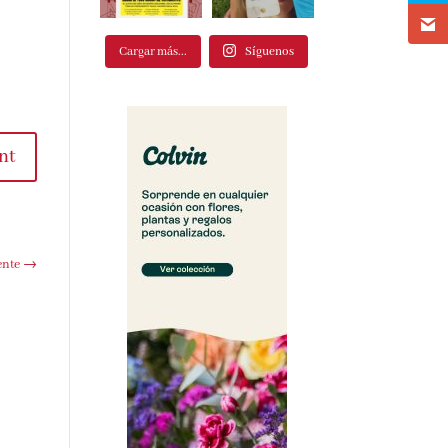
Cargar más...
Síguenos
nt
ente
→