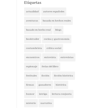
Etiquetas
actualidad
autores españoles
aventuras
basada en hechos reales
basado en hecho real
blogs
booktrailer
cocina y gastronomía
costumbrista
crítica social
encuentros
entrevista
entrevistas
espionaje
ferias del libro
festivales
ficción
ficción histórica
firmas
ganadores
histórica
humor
intriga
lectura conjunta
misterio
narrativa