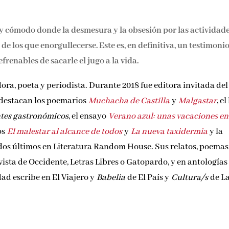
 y cómodo donde la desmesura y la obsesión por las actividad
e los que enorgullecerse. Este es, en definitiva, un testimoni
frenables de sacarle el jugo a la vida.
ora, poeta y periodista. Durante 2018 fue editora invitada del 
 destacan los poemarios
Muchacha de Castilla
y
Malgastar
, el
tes gastronómicos
, el ensayo
Verano azul: unas vacaciones en
tos
El malestar al alcance de todos
y
La nueva taxidermia
y la
dos últimos en Literatura Random House. Sus relatos, poemas
sta de Occidente, Letras Libres o Gatopardo, y en antologías
ad escribe en El Viajero y
Babelia
de El País y
Cultura/s
de L