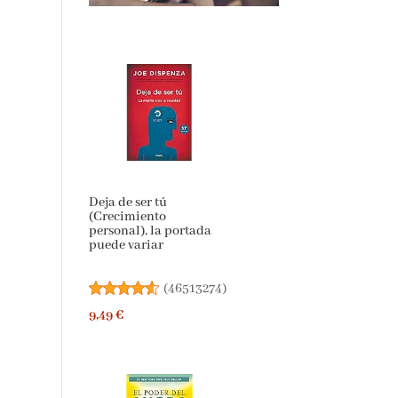
Deja de ser tú
(Crecimiento
personal), la portada
puede variar
(
46513274
)
9,49 €