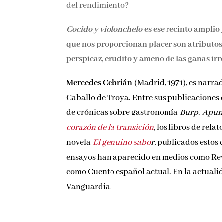
del rendimiento?
Cocido y violonchelo
es ese recinto amplio
que nos proporcionan placer son atributos d
perspicaz, erudito y ameno de las ganas irre
Mercedes Cebrián
(Madrid, 1971), es narrad
Caballo de Troya. Entre sus publicaciones
de crónicas sobre gastronomía
Burp
.
Apun
corazón de la transición
, los libros de rela
novela
El genuino sabo
r,
publicados estos 
ensayos han aparecido en medios como Revi
como Cuento español actual. En la actualid
Vanguardia.