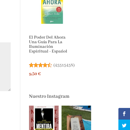
El Poder Del Ahora
Una Guía Para La
Iluminación
Espiritual - Español
(
45515458
)
9,50 €
Nuestro Instagram