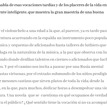
abla de esas vocaciones tardías y de los placeres de la vida e
ente inteligente, que muestra la gran maestría de una buena
el violonchelo a una edad a la que, al parecer, ya es tarde par
ventura acarreando en la espalda un instrumento poco popula
ica y orquestas de aficionados hasta talleres de luthiers que
aga en la naturaleza de la música, a la par que observa con l
do donde desfilan talentos en ciernes o aficionados que lu
s. Y por el camino nos invita a pasear por una Rusia mental
astas virtuosas, por el extraño submundo de los niños prodigi
r mesones castizos que sirven platos de toda la vida; desde la
 en la que, para muchos, dedicar horas a desempolvar una vi
rdura. Una novela que se cuestiona en qué ocupamos de verdad
a el público? ¿Qué sentido tiene la vocación si no va acomp