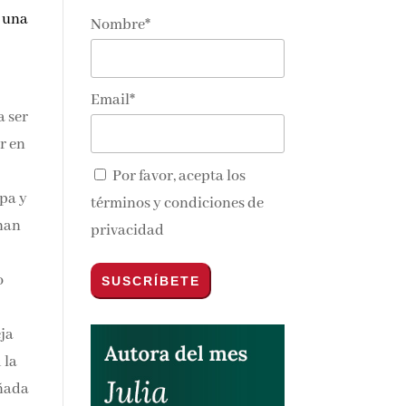
n una
Nombre*
Email*
a ser
r en
Por favor, acepta los
upa y
términos y condiciones de
chan
privacidad
o
eja
 la
añada