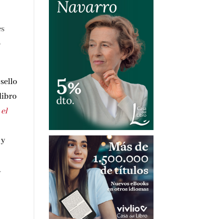
es
o
sello
 libro
 el
 y
a