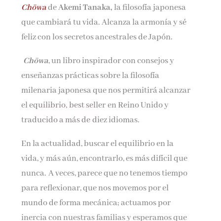
Chōwa
de
Akemi Tanaka,
la filosofía japonesa
Nombre*
que cambiará tu vida. Alcanza la armonía y sé
feliz con los secretos ancestrales de Japón.
Email*
Chōwa
, un libro inspirador con consejos y
enseñanzas prácticas sobre la filosofía
Por favor, acepta los
términos y condiciones
milenaria japonesa que nos permitirá alcanzar
de privacidad
el equilibrio, best seller en Reino Unido y
traducido a más de diez idiomas.
En la actualidad, buscar el equilibrio en la
vida, y más aún, encontrarlo, es más difícil que
nunca. A veces, parece que no tenemos tiempo
para reflexionar, que nos movemos por el
mundo de forma mecánica; actuamos por
inercia con nuestras familias y esperamos que