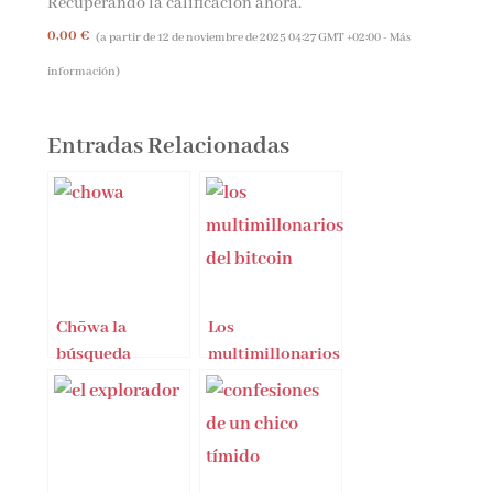
Recuperando la calificación ahora.
0,00 €
(a partir de 12 de noviembre de 2025 04:27 GMT +02:00 -
Más
información
)
Entradas Relacionadas
Chōwa la
Los
búsqueda
multimillonarios
del equilibro
del Bitcoin de
Ben Mezrich