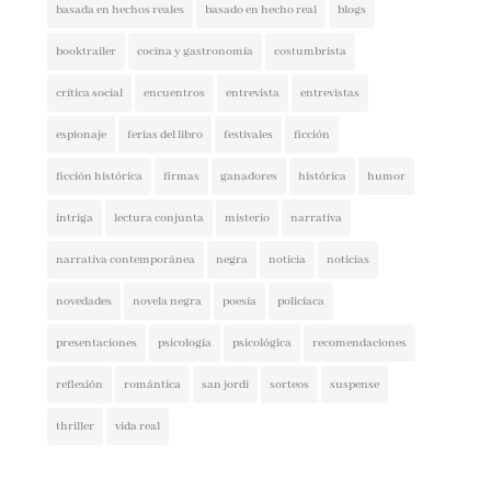
booktrailer
cocina y gastronomía
costumbrista
crítica social
encuentros
entrevista
entrevistas
espionaje
ferias del libro
festivales
ficción
ficción histórica
firmas
ganadores
histórica
humor
intriga
lectura conjunta
misterio
narrativa
narrativa contemporánea
negra
noticia
noticias
novedades
novela negra
poesía
policíaca
presentaciones
psicología
psicológica
recomendaciones
reflexión
romántica
san jordi
sorteos
suspense
thriller
vida real
CUPÓN DESCUENTO CASA DEL LIBRO