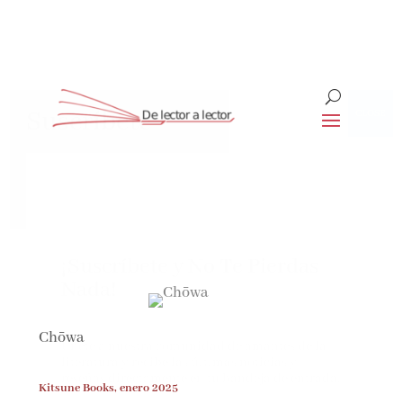
Suscríbete
CLOSE
¡Suscríbete y No Te Pierdas
Nada!
Chōwa
Únete a nuestra comunidad de amantes de la
literatura y recibe las últimas noticias y
reseñas directamente en tu bandeja de entrada.
Kitsune Books, enero 2025