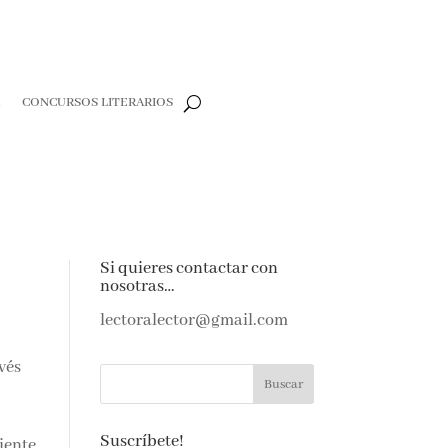
CONCURSOS LITERARIOS
CLOSE
e
Si quieres contactar con
nosotras…
e amantes de
as noticias y
lectoralector@gmail.com
ndeja de
vés
Suscríbete!