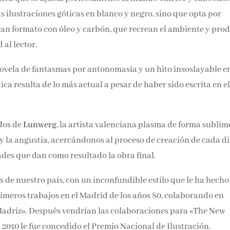
Email*
rrir a las típicas ilustraciones góticas en blanco y negro, sino
enzos de gran formato con óleo y carbón, que recrean el ambien
inquietud al lector.
Por favor, acepta los
térmi
condiciones de privacidad
ovela de fantasmas por antonomasia y un hito insoslayable en
ica resulta de lo más actual a pesar de haber sido escrita en el
dos de
Lunwerg
, la artista valenciana plasma de forma sublim
ud y la angustia, acercándonos al proceso de creación de cad
terioridades que dan como resultado la obra final.
s de nuestro país, con un inconfundible estilo que le ha hecho
meros trabajos en el Madrid de los años 80, colaborando en
adriz». Después vendrían las colaboraciones para «The New
n 2010 le fue concedido el Premio Nacional de Ilustración.