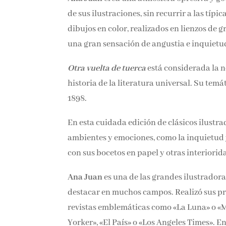
subconsciente de sus ilustraciones, sin recu
opta por dibujos en color, realizados en li
producen una gran sensación de angustia e 
Otra vuelta de tuerca
está considerada la n
historia de la literatura universal. Su temát
año 1898.
En esta cuidada edición de clásicos ilustra
los ambientes y emociones, como la inquiet
dibujo, con sus bocetos en papel y otras in
Ana Juan
es una de las grandes ilustradora
destacar en muchos campos. Realizó sus pri
revistas emblemáticas como «La Luna» o «M
Yorker», «El País» o «Los Angeles Times». E