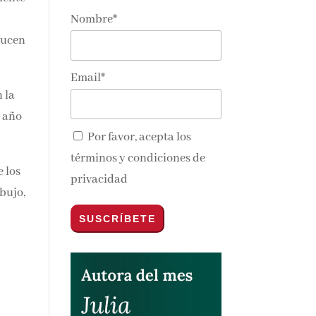
Nombre*
 que
te y
nos y
Email*
 la
Por favor, acepta los
términos y condiciones de
e
privacidad
a