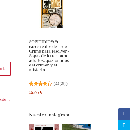
SOPICIDIOS: 80
casos reales de True
Crime para resolver -
Sopas de letras para
adultos apasionados
del crimen y el
t
misterio.
(
44567
)
15,95 €
te
→
Nuestro Instagram