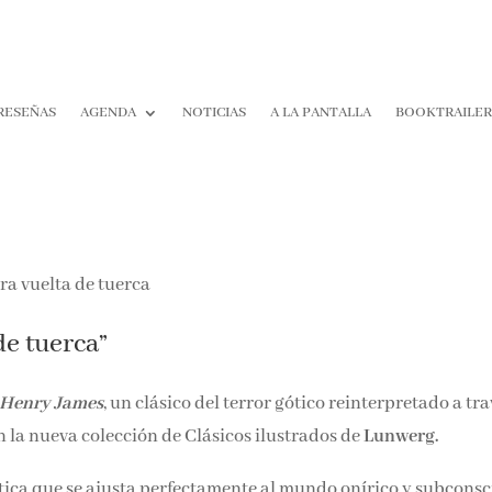
RESEÑAS
AGENDA
NOTICIAS
A LA PANTALLA
BOOKTRAILER
¡Suscríbete y No T
Pierdas Nada!
Únete a nuestra comunidad d
de tuerca”
la literatura y recibe las últim
reseñas directamente en tu ba
entrada.
Henry James
, un clásico del terror gótico reinterpretado a tra
Nombre*
n la nueva colección de Clásicos ilustrados de
Lunwerg.
tica que se ajusta perfectamente al mundo onírico y