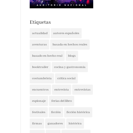
Etiquetas
actualidad
autores españoles
aventuras
basada en hechos reales
basado en hecho real
blogs
booktrailer
cocina y gastronomía
costumbrista
crítica social
encuentros
entrevista
entrevistas
espionaje
ferias del libro
festivales
ficción
ficción histórica
firmas