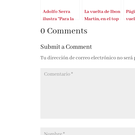
Adolfo Serra
La vuelta de Ibon
Pági
ilustra “Para la
Martín, en el top
vuel
libertad”
10
0 Comments
Submit a Comment
Tu dirección de correo electrónico no será