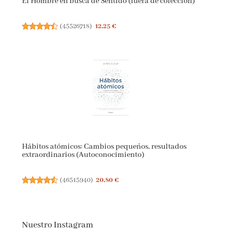
El Hombre en busca de Sentido (fuera de colección)
(
45526718
)
12,25 €
Hábitos atómicos: Cambios pequeños, resultados
extraordinarios (Autoconocimiento)
(
46515940
)
20,80 €
Nuestro Instagram