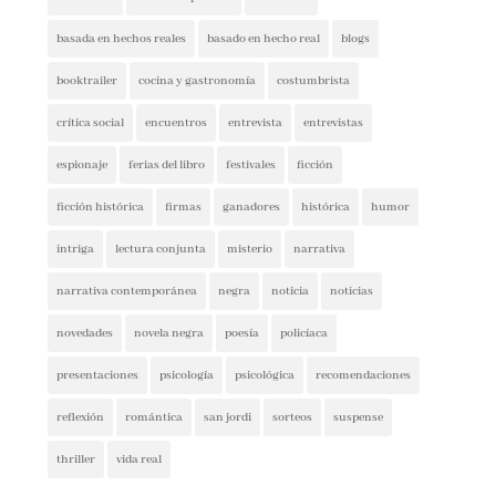
basada en hechos reales
basado en hecho real
blogs
booktrailer
cocina y gastronomía
costumbrista
crítica social
encuentros
entrevista
entrevistas
espionaje
ferias del libro
festivales
ficción
ficción histórica
firmas
ganadores
histórica
humor
intriga
lectura conjunta
misterio
narrativa
narrativa contemporánea
negra
noticia
noticias
novedades
novela negra
poesía
policíaca
presentaciones
psicología
psicológica
recomendaciones
reflexión
romántica
san jordi
sorteos
suspense
thriller
vida real