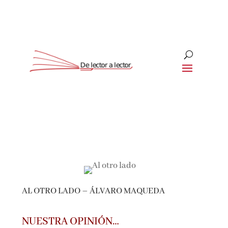
Suscríbete
CLOSE
¡Suscríbete y No Te Pierdas
Nada!
AL OTRO LADO – ÁLVARO MAQUEDA
Únete a nuestra comunidad de amantes de la
literatura y recibe las últimas noticias y
reseñas directamente en tu bandeja de entrada.
NUESTRA OPINIÓN…