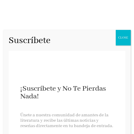
Suscríbete
CLOSE
Vida de
¡Suscríbete y No Te Pierdas
Leonardo
Nada!
Alfaguara, febrero 2025
Únete a nuestra comunidad de amantes de la
Vida de Leonardo
,
la biografía definitiva de
literatura y recibe las últimas noticias y
Leonardo da Vinci, por
Carlo Vecce
, el autor
reseñas directamente en tu bandeja de entrada.
de
Caterina
, número uno en Italia, comparado