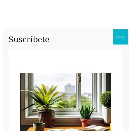
Suscríbete
CLOSE
Todas las piezas
rotas
Salamandra, febrero 2023
Salamandra publicará
Todas las piezas rotas
,
de
John Boyne
, una historia conmovedora
sobre una anciana que debe enfrentarse a su