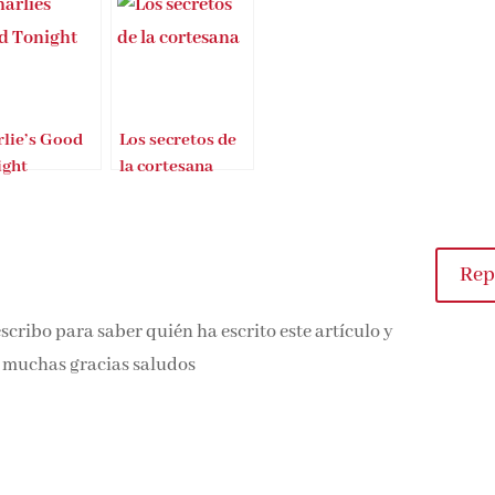
lie’s Good
Los secretos de
ight
la cortesana
Repl
ribo para saber quién ha escrito este artículo y
 muchas gracias saludos