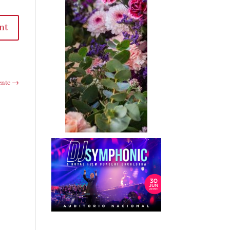
t
te
→
Etiquetas