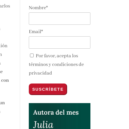
Nombre*
nos y
n
Email*
tión
n
Por favor, acepta los
a
términos y condiciones de
te
privacidad
un
n