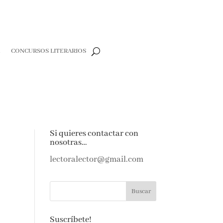
CONCURSOS LITERARIOS
e
Si quieres contactar con
nosotras…
e amantes de
as noticias y
lectoralector@gmail.com
ndeja de
Suscríbete!