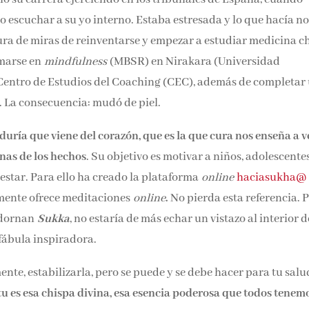
 escuchar a su yo interno. Estaba estresada y lo que hacía no
ltura de miras de reinventarse y empezar a estudiar medicina
dió formarse en
mindfulness
(MBSR) en Nirakara (Universida
 Centro de Estudios del Coaching (CEC), además de completar
. La consecuencia: mudó de piel.
iduría que viene del corazón, que es la que cura nos enseña a v
anas de los hechos
. Su objetivo es motivar a niños, adolescentes
estar. Para ello ha creado la plataforma
online
haciasukha@
mente ofrece meditaciones
online
.
No pierda esta referencia. 
adornan
Sukka
, no estaría de más echar un vistazo al interior d
 de fábula inspiradora.
ente, estabilizarla, pero se puede y se debe hacer para tu salu
tu es esa chispa divina, esa esencia poderosa que todos tenem