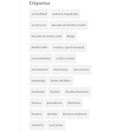
actualidad
autores españoles
aventuras
basada en hechos reales
basado en hecho real
blogs
booktrailer
cocina y gastronomía
costumbrista
crítica social
encuentros
entrevista
entrevistas
espionaje
ferias del libro
festivales
ficción
ficción histórica
firmas
ganadores
histórica
humor
intriga
lectura conjunta