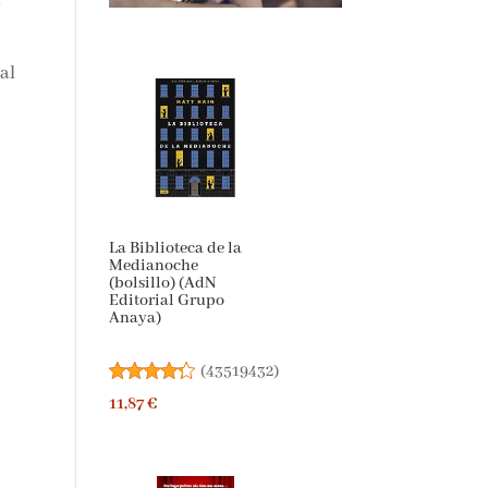
al
La Biblioteca de la
Medianoche
(bolsillo) (AdN
Editorial Grupo
Anaya)
(
43519432
)
11,87 €