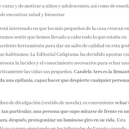
Email*
e curar y de motivar a niños y adolescentes, así como de
so hallazgo de encontrar salud y bienestar
Por favor, acepta los
térmi
 está interesado en que los más pequeños de la casa crezcan e
condiciones de privacidad
ramos sentir que hemos llevado a cabo todo lo que estaba en
celente herramienta para dar un salto de calidad en esta ges
que habitamos. La Editorial Caligrama ha decidido apostar co
atesora la lucidez y el conocimiento necesarios para echar un
activamente las vidas sus pequeños.
Candela Ares es la firman
oda una epifanía, capaz hacer que despierte cualquier persona
ibro de divulgación (vestido de novela), es conveniente
echar 
a tan particular, una persona que supo mirarse de frente en u
para, después, protagonizar un luminoso giro en su vida
. Esta
ló su carrera ejerciendo en los tribunales de España; cuando