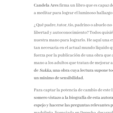
Candela Ares
firma un libro que es capaz d
enseñarlos a meditar para lograr el lumino
¿Qué padre, tutor, tío, padrino o abuelo no
libertad y autoconocimiento? Todos quisié
nuestra mano para lograrlo. He aquí una ex
tan necesaria en el actual mundo líquido 
fuerza por la publicación de una obra que 
mano a los adultos que tratan de mejorar 
de
Sukka
, una obra cuya lectura supone t
con un mínimo de sensibilidad
.
Para captar la potencia de cambio de este l
somero vistazo a la biografía de esta autor
espejo y hacerse las preguntas relevantes 
madrileña, licenciada en Derecho, desarrol