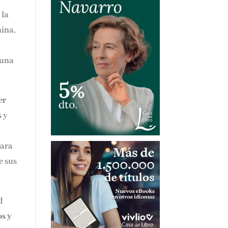
 la
d
 una
er
 y
Para
e
d
os y