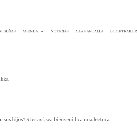
RESEÑAS
AGENDA
NOTICIAS
A LA PANTALLA
BOOKTRAILER
¡Suscríbete y No T
Pierdas Nada!
Únete a nuestra comunidad d
la literatura y recibe las últim
reseñas directamente en tu ba
entrada.
n sus hijos? Si es así, sea bienvenido a una lectura
Nombre*