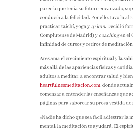
parecía que tenía su futuro encauzado, supo
conducía a la felicidad. Por ello, tuvo la a
china, practicar taichí, yoga y
qi kun
. Deci
Complutense de Madrid) y
coaching
en el
infinidad de cursos y retiros de meditación
Ares ama el crecimiento espiritual y la sab
más allá de las apariencias físicas y cotidi
adultos a meditar, a encontrar salud y bien
heartfulnesmeditacion.com
, donde actual
comenzar a entender las enseñanzas que 
sus páginas para saborear su prosa vestida
«Nadie ha dicho que sea fácil adiestrar la m
mental; la meditación te ayudará.
El espíri