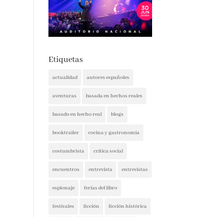
Etiquetas
actualidad
autores españoles
aventuras
basada en hechos reales
basado en hecho real
blogs
booktrailer
cocina y gastronomía
costumbrista
crítica social
encuentros
entrevista
entrevistas
espionaje
ferias del libro
festivales
ficción
ficción histórica