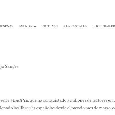
RESEÑAS
AGENDA
NOTICIAS
A LA PANTALLA
BOOKTRAILE
 serie
Mindf*ck
, que ha conquistado a millones de lectores en 
llenado las librerías españolas desde el pasado mes de marzo, c