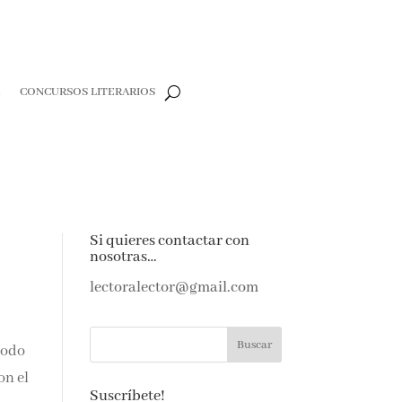
R
CONCURSOS LITERARIOS
Si quieres contactar con
nosotras…
lectoralector@gmail.com
todo
on el
Suscríbete!