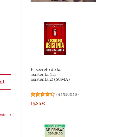
El secreto de la
asistenta (La
asistenta 2) (SUMA)
nt
(
44516046
)
19,85 €
ente
→