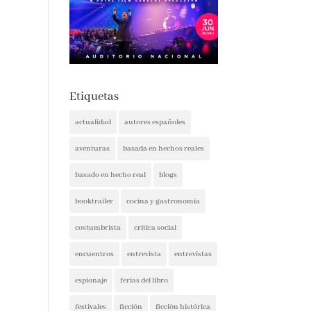
Etiquetas
actualidad
autores españoles
aventuras
basada en hechos reales
basado en hecho real
blogs
booktrailer
cocina y gastronomía
costumbrista
crítica social
encuentros
entrevista
entrevistas
espionaje
ferias del libro
festivales
ficción