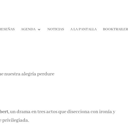
RESEÑAS
AGENDA
NOTICIAS
A LA PANTALLA
BOOKTRAILER
¡Suscríbete y No T
Pierdas Nada!
Únete a nuestra comunidad d
la literatura y recibe las últim
reseñas directamente en tu ba
entrada.
ert,
un drama en tres actos que disecciona con ironía y
Nombre*
e privilegiada.