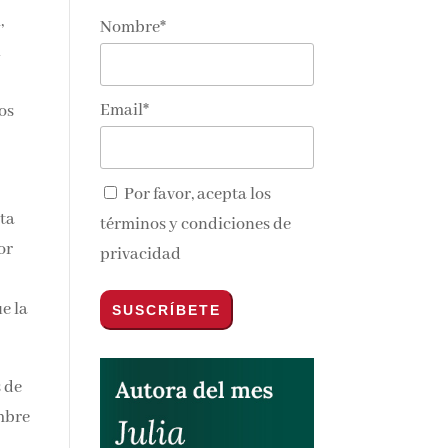
,
Nombre*
nos y
Email*
os
Por favor, acepta los
ta
términos y condiciones de
or
privacidad
ue
 de