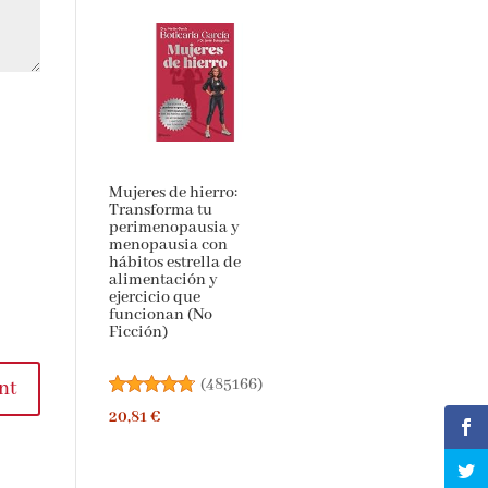
Mujeres de hierro:
Transforma tu
perimenopausia y
menopausia con
hábitos estrella de
alimentación y
ejercicio que
funcionan (No
Ficción)
(
485166
)
t
20,81 €