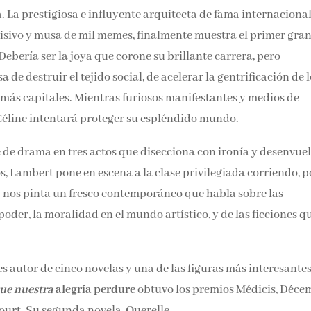
Email*
 La prestigiosa e influyente arquitecta de fama internacional
isivo y musa de mil memes, finalmente muestra el primer gran
Debería ser la joya que corone su brillante carrera, pero
Por favor, acepta los
térmi
condiciones de privacidad
a de destruir el tejido social, de acelerar la gentrificación de l
 más capitales. Mientras furiosos manifestantes y medios de
Céline intentará proteger su espléndido mundo.
e de drama en tres actos que disecciona con ironía y desenvuel
s, Lambert pone en escena a la clase privilegiada corriendo, p
, y nos pinta un fresco contemporáneo que habla sobre las
oder, la moralidad en el mundo artístico, y de las ficciones q
s autor de cinco novelas y una de las figuras más interesantes
ue nuestra
alegría perdure
obtuvo los premios Médicis,
a del Goncourt. Su segunda novela, Querelle