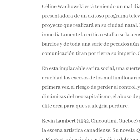
Céline Wachowski está teniendo un mal día.
presentadora de un exitoso programa telev
proyecto que realizará en su ciudad natal. 
inmediatamente la crítica estalla: se la acus
barrios y de toda una serie de pecados aún
comunicación tiran por tierra su imperio, 
En esta implacable sátira social, una suert
crueldad los excesos de los multimillonario
primera vez, el riesgo de perder el control
dinámicas del neocapitalismo, el abuso de p
la élite crea para que su alegría perdure.
Kevin Lambert
(1992, Chicoutimi, Quebec) e
la escena artística canadiense. Su novela
Q
Décembre y Ringuet, además de ser finalist