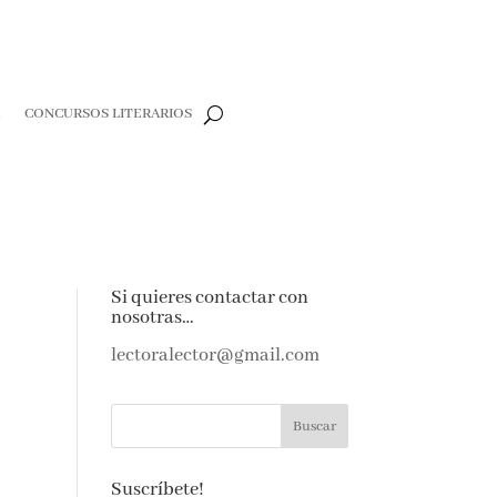
CONCURSOS LITERARIOS
CLOSE
e
Si quieres contactar con
nosotras…
e amantes de
as noticias y
lectoralector@gmail.com
ndeja de
Suscríbete!