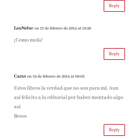
quede con las ganas de asistir :(
Me alegra que te divirtieras. Besos!
Reply
LauNeluc
on 17 de febrero de 2014 at 18:26
¡Como mola!
Reply
Carax
on 19 de febrero de 2014 at 09:05
Estos libros la verdad que no son para mí. Aun
así felicito a la editorial por haber montado
algo así
Besos