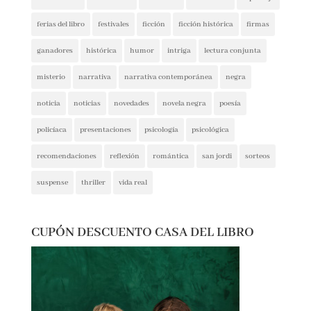
crítica social
encuentros
entrevista
entrevistas
espionaje
ferias del libro
festivales
ficción
ficción histórica
firmas
ganadores
histórica
humor
intriga
lectura conjunta
misterio
narrativa
narrativa contemporánea
negra
noticia
noticias
novedades
novela negra
poesía
policíaca
presentaciones
psicología
psicológica
recomendaciones
reflexión
romántica
san jordi
sorteos
suspense
thriller
vida real
CUPÓN DESCUENTO CASA DEL LIBRO