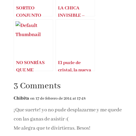
SORTEO
LA CHICA
CONJUNTO
INVISIBLE –
SANT JORDI
BLUE JEANS
2018 (LA CHICA
INVISIBLE-
BLUE JEANS)
NO SONRÍAS
El puzle de
QUE ME
cristal, la nueva
ENAMORO –
novela de Blue
3 Comments
Blue Jeans
Jeans
Chibita
on 17 de febrero de 2014 at 17:48
¡Que suerte! yo no pude desplazarme y me