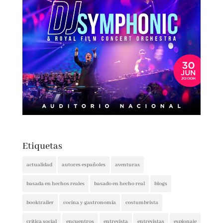
Etiquetas
actualidad
autores españoles
aventuras
basada en hechos reales
basado en hecho real
blogs
booktrailer
cocina y gastronomía
costumbrista