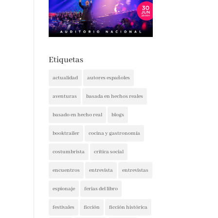
Etiquetas
actualidad
autores españoles
aventuras
basada en hechos reales
basado en hecho real
blogs
booktrailer
cocina y gastronomía
costumbrista
crítica social
encuentros
entrevista
entrevistas
espionaje
ferias del libro
festivales
ficción
ficción histórica