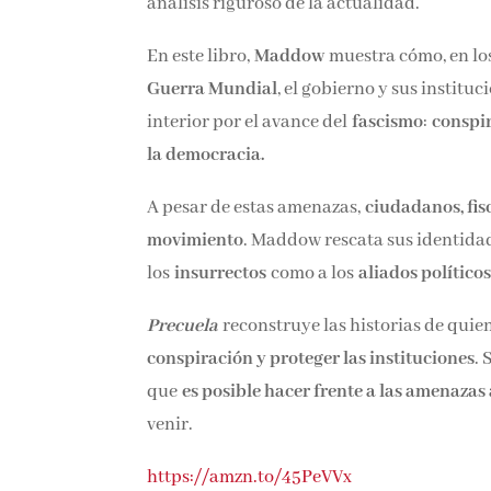
análisis riguroso de la actualidad.
En este libro,
Maddow
muestra cómo, en l
Guerra Mundial
, el gobierno y sus institu
interior por el avance del
fascismo
:
conspi
la democracia.
A pesar de estas amenazas,
ciudadanos, fis
movimiento
. Maddow rescata sus identida
los
insurrectos
como a los
aliados político
Precuela
reconstruye las historias de quie
conspiración y proteger las instituciones
.
que
es posible hacer frente a las amenazas
venir.
https://amzn.to/45PeVVx