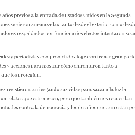
os
años previos a la entrada de Estados Unidos en la Segunda
ciones se vieron
amenazadas
tanto desde el exterior como desde
radores
respaldados por
funcionarios electos
intentaron
soc
cales y periodistas
comprometidos
lograron frenar gran parte
des y acciones para mostrar cómo enfrentaron tanto a
s
que los protegían.
nes
resistieron
, arriesgando sus vidas para
sacar a la luz la
 Son relatos que estremecen, pero que también nos recuerdan
 actuales contra la democracia
y los desafíos que aún están po