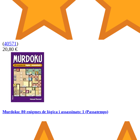
(
40571
)
20,80 €
Murdoku: 80 enigmes de lògica i assassinats: 1 (Passatemps)