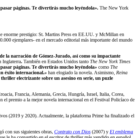
e pasar páginas. Te divertirás mucho leyéndola».
The New York
de enorme prestigio: St. Martins Press en EE.UU. y McMillan en
00.000 ejemplares- en el mercado editorial más importante del mundo
 de la narración de Gómez-Jurado, así como su impactante
n Inglaterra
.
También en Estados Unidos tanto
The New York Times
e pasar páginas. Te divertirás mucho leyéndola
»
como
The
n éxito internacional.
»
han elogiado la novela. Asimismo
, Reina
thriller electrizante sobre un asesino en serie, un puzle
roacia, Francia, Alemania, Grecia, Hungría, Israel, Italia, Corea,
l premio a la mejor novela internacional en el Festival Policíaco de
tivos (2019 y 2020). Actualmente, la plataforma Prime ha finalizado el
gó con sus siguientes obras,
Contrato con Dios
(2007) y
El emblema
que le ha convertido en el escritor de thriller más vendido en español,