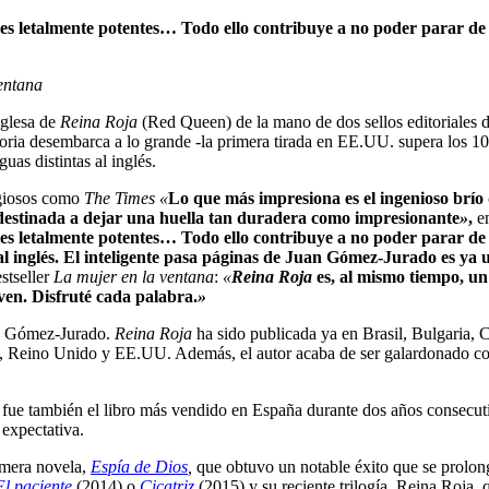
ones letalmente potentes… Todo ello contribuye a no poder parar d
entana
nglesa de
Reina Roja
(Red Queen) de la mano de dos sellos editoriales 
toria desembarca a lo grande -la primera tirada en EE.UU. supera los 1
uas distintas al inglés.
igiosos como
The Times «
Lo que más impresiona es el ingenioso brío
destinada a dejar una huella tan duradera como impresionante
»
,
e
ones letalmente potentes… Todo ello contribuye a no poder parar d
 al inglés. El inteligente pasa páginas de Juan Gómez-Jurado es ya u
estseller
La mujer en la ventana
:
«
Reina Roja
es, al mismo tiempo, un 
oven. Disfruté cada palabra.
»
uan Gómez-Jurado.
Reina Roja
ha sido publicada ya en Brasil, Bulgaria, C
 Reino Unido y EE.UU. Además, el autor acaba de ser galardonado con e
a y fue también el libro más vendido en España durante dos años consecu
expectativa.
imera novela,
Espía de Dios
,
que obtuvo un notable éxito que se prolon
El paciente
(2014) o
Cicatriz
(2015) y su reciente trilogía, Reina Roja, 