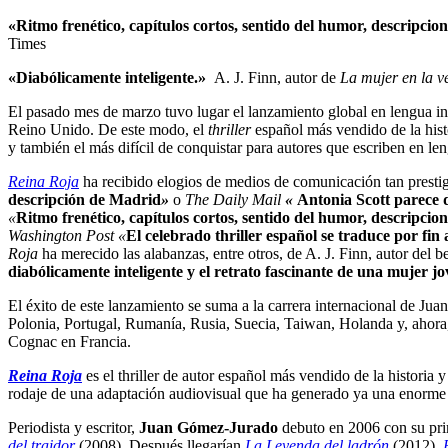
«Ritmo frenético, capítulos cortos, sentido del humor, descripci
Times
«Diabólicamente inteligente.»
A. J. Finn, autor de
La mujer en la v
El pasado mes de marzo tuvo lugar el lanzamiento global en lengua i
Reino Unido. De este modo, el
thriller
español más vendido de la his
y también el más difícil de conquistar para autores que escriben en leng
Reina Roja
ha recibido elogios de medios de comunicación tan prest
descripción de Madrid
»
o
The Daily Mail
«
Antonia Scott parece 
«
Ritmo frenético, capítulos cortos, sentido del humor, descripci
Washington Post «
El celebrado thriller español se traduce por fin
Roja
ha merecido las alabanzas, entre otros, de A. J. Finn, autor del b
diabólicamente inteligente y el retrato fascinante de una mujer j
El éxito de este lanzamiento se suma a la carrera internacional de J
Polonia, Portugal, Rumanía, Rusia, Suecia, Taiwan, Holanda y, ahora,
Cognac en Francia.
Reina Roja
es el thriller de autor español más vendido de la histori
rodaje de una adaptación audiovisual que ha generado ya una enorme 
Periodista y escritor,
Juan Gómez-Jurado
debuto en 2006 con su pr
del traidor
(2008). Después llegarían
La Leyenda del ladrón
(2012),