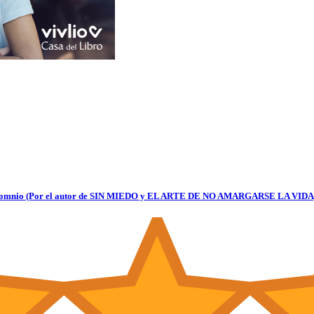
insomnio (Por el autor de SIN MIEDO y EL ARTE DE NO AMARGARSE LA VIDA) 