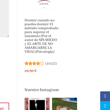
Dormir cuando no
puedes dormir: El
método comprobado
para superar el
insomnio (Por el
autor de SIN MIEDO
y EL ARTE DE NO
AMARGARSE LA
VIDA) (Psicología)
(
40572
)
20,80 €
Nuestro Instagram
t