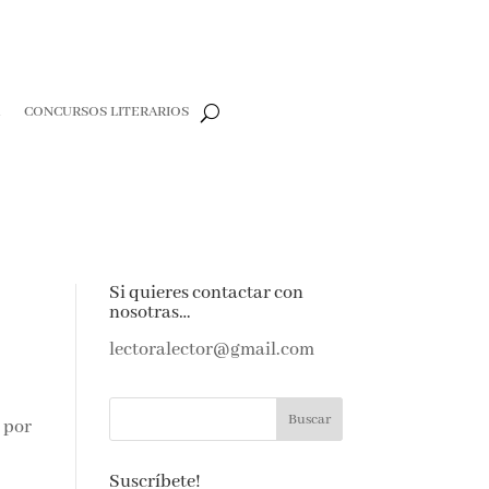
CONCURSOS LITERARIOS
e
Si quieres contactar con
nosotras…
e amantes de
as noticias y
lectoralector@gmail.com
ndeja de
Suscríbete!