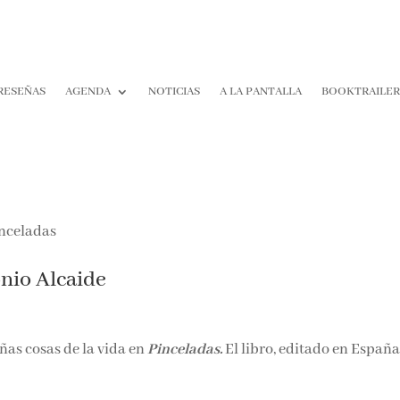
RESEÑAS
AGENDA
NOTICIAS
A LA PANTALLA
BOOKTRAILER
¡Suscríbete y No T
Pierdas Nada!
Únete a nuestra comunidad d
onio Alcaide
la literatura y recibe las últim
reseñas directamente en tu ba
entrada.
ñas cosas de la vida en
Pinceladas.
El libro, editado en España
Nombre*
.