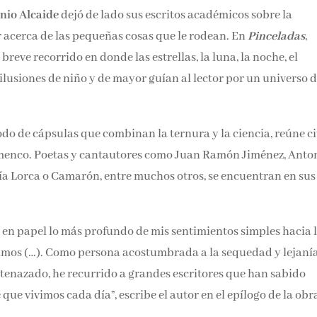
Email*
nio Alcaide
dejó de lado sus escritos académicos sobre la
acerca de las pequeñas cosas que le rodean. En
Pinceladas
,
reve recorrido en donde las estrellas, la luna, la noche, el
Por favor, acepta los
térmi
condiciones de privacidad
s ilusiones de niño y de mayor guían al lector por un universo d
modo de cápsulas que combinan la ternura y la ciencia, reúne ci
flamenco. Poetas y cantautores como Juan Ramón Jiménez, Anto
ía Lorca o Camarón, entre muchos otros, se encuentran en sus
 en papel lo más profundo de mis sentimientos simples hacia 
imos (…). Como persona acostumbrada a la sequedad y lejaní
 ha atenazado, he recurrido a grandes escritores que han sabi
que vivimos cada día”, escribe el autor en el epílogo de la obra