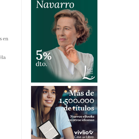
s en
 Ha