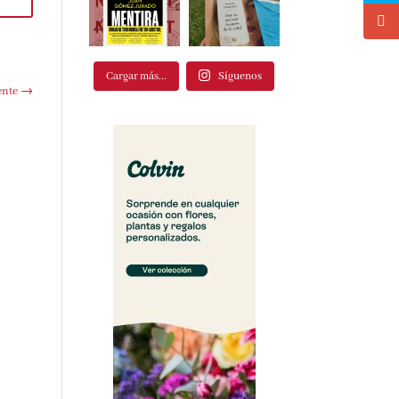
Cargar más...
Síguenos
te
→