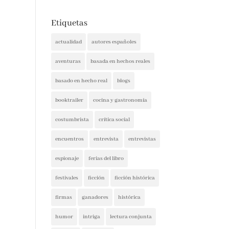
Etiquetas
actualidad
autores españoles
aventuras
basada en hechos reales
basado en hecho real
blogs
booktrailer
cocina y gastronomía
costumbrista
crítica social
encuentros
entrevista
entrevistas
espionaje
ferias del libro
festivales
ficción
ficción histórica
firmas
ganadores
histórica
humor