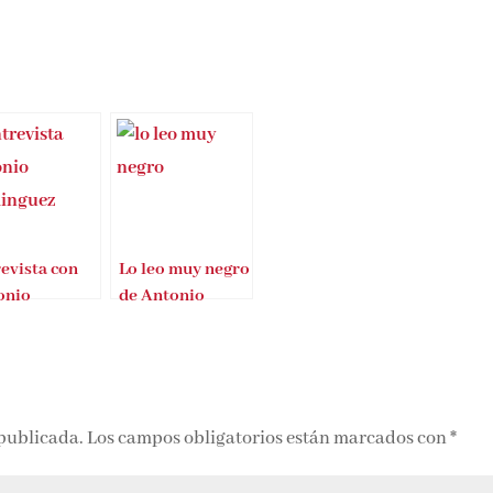
evista con
Lo leo muy negro
onio
de Antonio
ínguez
Lozano
 publicada.
Los campos obligatorios están marcados con
*