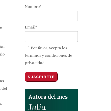
Nombre*
nos y
Email*
e
tas
Por favor, acepta los
nio
términos y condiciones de
privacidad
las
a
do
.