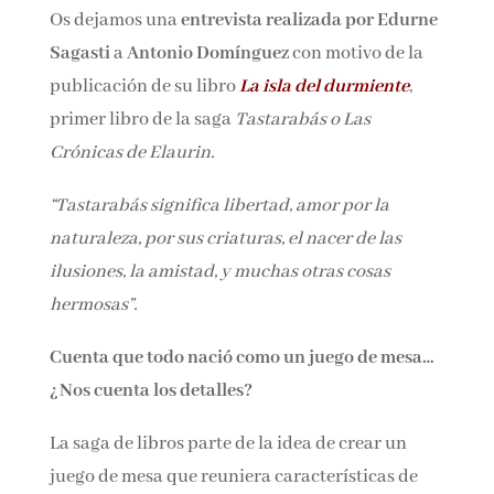
Os dejamos una
entrevista realizada por
Nombre*
Edurne Sagasti
a
Antonio Domínguez
con
motivo de la publicación de su libro
La isla del
Email*
durmiente
, primer libro de la saga
Tastarabás
o Las Crónicas de Elaurin.
Por favor, acepta los
términos y condiciones
“Tastarabás significa libertad, amor por la
de privacidad
naturaleza, por sus criaturas, el nacer de las
ilusiones, la amistad, y muchas otras cosas
hermosas”.
Cuenta que todo nació como un juego de
mesa… ¿Nos cuenta los detalles?
La saga de libros parte de la idea de crear un
juego de mesa que reuniera características de