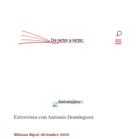
Suscríbete
CLOSE
¡Suscríbete y No Te Pierdas
Nada!
Entrevista con Antonio Domínguez
Únete a nuestra comunidad de amantes de la
literatura y recibe las últimas noticias y
reseñas directamente en tu bandeja de entrada.
Bibiana Ripol, diciembre 2020