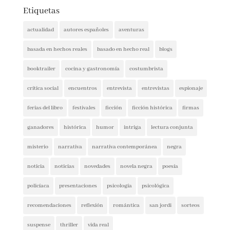
Etiquetas
actualidad
autores españoles
aventuras
basada en hechos reales
basado en hecho real
blogs
booktrailer
cocina y gastronomía
costumbrista
crítica social
encuentros
entrevista
entrevistas
espionaje
ferias del libro
festivales
ficción
ficción histórica
firmas
ganadores
histórica
humor
intriga
lectura conjunta
misterio
narrativa
narrativa contemporánea
negra
noticia
noticias
novedades
novela negra
poesía
policíaca
presentaciones
psicología
psicológica
recomendaciones