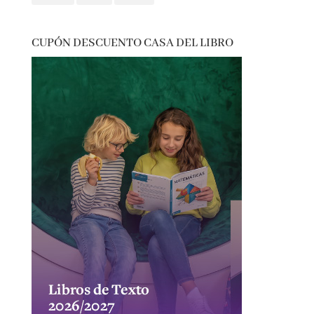
reflexión
romántica
san jordi
sorteos
suspense
thriller
vida real
CUPÓN DESCUENTO CASA DEL LIBRO