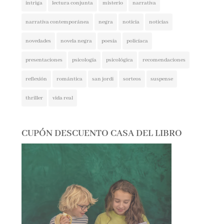
narrativa contemporánea
negra
noticia
noticias
novedades
novela negra
poesía
policíaca
presentaciones
psicología
psicológica
recomendaciones
reflexión
romántica
san jordi
sorteos
suspense
thriller
vida real
CUPÓN DESCUENTO CASA DEL LIBRO