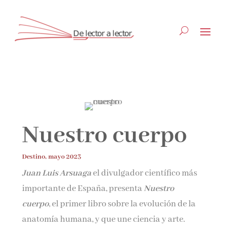
Suscríbete
CLOSE
Nuestro cuerpo
¡Suscríbete y No Te Pierdas
Destino, mayo 2023
Nada!
Juan Luis Arsuaga
el divulgador científico más
importante de España, presenta
Nuestro
Únete a nuestra comunidad de amantes de la
cuerpo
, el primer libro sobre la evolución de la
literatura y recibe las últimas noticias y
reseñas directamente en tu bandeja de entrada.
anatomía humana, y que une ciencia y arte.