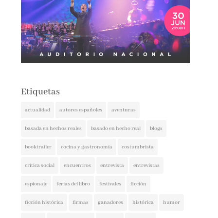
Etiquetas
actualidad
autores españoles
aventuras
basada en hechos reales
basado en hecho real
blogs
booktrailer
cocina y gastronomía
costumbrista
crítica social
encuentros
entrevista
entrevistas
espionaje
ferias del libro
festivales
ficción
ficción histórica
firmas
ganadores
histórica
humor
intriga
lectura conjunta
misterio
narrativa