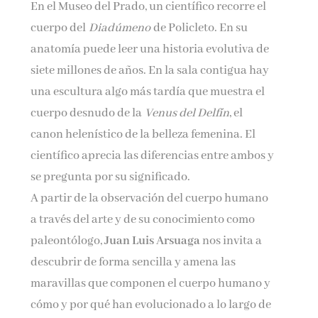
En el Museo del Prado, un científico recorre el
Nombre*
cuerpo del
Diadúmeno
de Policleto. En su
anatomía puede leer una historia evolutiva de
Email*
siete millones de años. En la sala contigua hay
una escultura algo más tardía que muestra el
cuerpo desnudo de la
Venus del Delfín
, el
Por favor, acepta los
términos y condiciones
de privacidad
canon helenístico de la belleza femenina. El
científico aprecia las diferencias entre ambos y
se pregunta por su significado.
A partir de la observación del cuerpo humano
a través del arte y de su conocimiento como
paleontólogo,
Juan Luis Arsuaga
nos invita a
descubrir de forma sencilla y amena las
maravillas que componen el cuerpo humano y
cómo y por qué han evolucionado a lo largo de