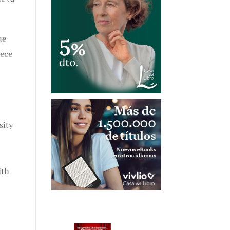
ue
rece
sity
ith