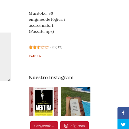
Murdoku: 80
enigmes de lògica i
assassinats: 1
(Passatemps)
(
26512
)
17,00 €
Nuestro Instagram
Cargar más...
Síguenos