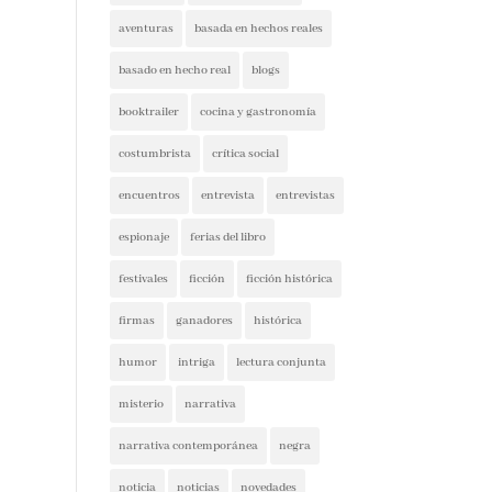
aventuras
basada en hechos reales
basado en hecho real
blogs
booktrailer
cocina y gastronomía
costumbrista
crítica social
encuentros
entrevista
entrevistas
espionaje
ferias del libro
festivales
ficción
ficción histórica
firmas
ganadores
histórica
humor
intriga
lectura conjunta
misterio
narrativa
narrativa contemporánea
negra