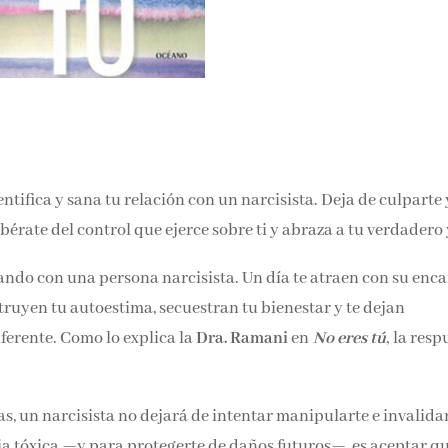
noticias y reseñas directame
bandeja de entrada.
Nombre*
Email*
entifica y sana tu relación con un narcisista. Deja de culparte 
ibérate del control que ejerce sobre ti y abraza a tu verdadero 
Por favor, acepta los
térmi
condiciones de privacidad
tando con una persona narcisista. Un día te atraen con su enc
estruyen tu autoestima, secuestran tu bienestar y te dejan
erente. Como lo explica la
Dra. Ramani
en
No eres tú
, la
s, un narcisista no dejará de intentar manipularte e invalidar
ia tóxica —y para protegerte de daños futuros—, es aceptar q