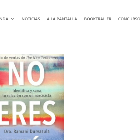
NDA
NOTICIAS
A LA PANTALLA
BOOKTRAILER
CONCURSOS
¡Suscríbe
No Te Pie
Nada!
Únete a nuestra comunidad
de la literatura y recibe las 