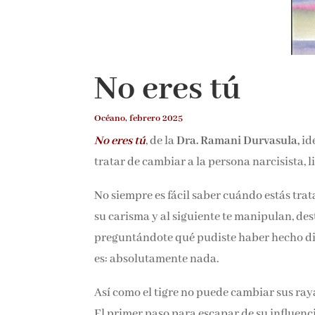
No eres tú
Océano, febrero 2025
No eres tú
, de la
Dra. Ramani Durvasula,
id
tratar de cambiar a la persona narcisista, l
No siempre es fácil saber cuándo estás tra
y su carisma y al siguiente te manipulan, d
preguntándote qué pudiste haber hecho dif
respuesta es: absolutamente nada.
Así como el tigre no puede cambiar sus raya
El primer paso para escapar de su influenc