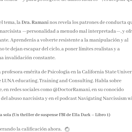
.
l tema, la
Dra. Ramani
nos revela los patrones de conducta q
 narcisista —personalidad a menudo mal interpretada—, y of
nte. Aprenderás a volverte resistente a la manipulación y al
 te dejan escapar del ciclo, a poner límites realistas y a
na invalidación constante.
a profesora emérita de Psicología en la California State Univer
e LUNA educating, Training and Consulting. Habla sobre
e, en redes sociales como @DoctorRamani, en su conocido
el abuso narcisista y en el podcast Navigating Narcissism w
 sola (Un thriller de suspense FBI de Ella Dark – Libro 1)
rando la calificación ahora.