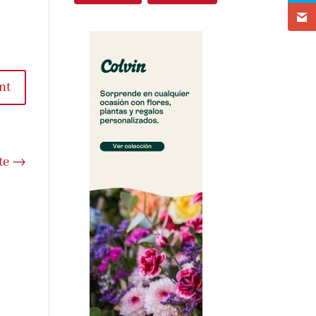
t
e
→