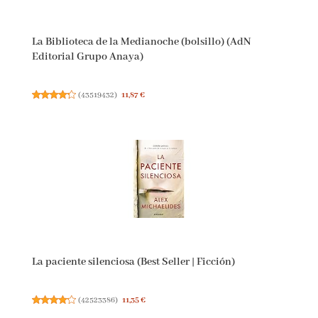
La Biblioteca de la Medianoche (bolsillo) (AdN
Editorial Grupo Anaya)
(
43519432
)
11,87 €
La paciente silenciosa (Best Seller | Ficción)
(
42523386
)
11,35 €