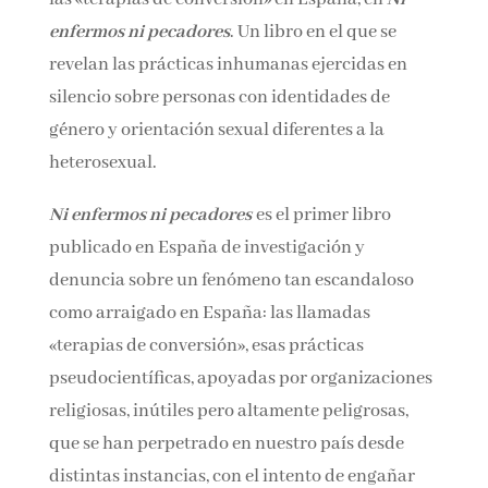
Nombre*
enfermos ni pecadores
. Un libro en el que se
revelan las prácticas inhumanas ejercidas en
silencio sobre personas con identidades de
Email*
género y orientación sexual diferentes a la
heterosexual.
Por favor, acepta los
términos y condiciones
de privacidad
Ni enfermos ni pecadores
es el primer libro
publicado en España de investigación y
denuncia sobre un fenómeno tan escandaloso
como arraigado en España: las llamadas
«terapias de conversión», esas prácticas
pseudocientíficas, apoyadas por
organizaciones religiosas, inútiles pero
altamente peligrosas, que se han perpetrado en
nuestro país desde distintas instancias, con el