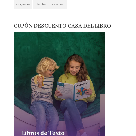
reflexión
romántica
san jordi
sorteos
suspense
thriller
vida real
CUPÓN DESCUENTO CASA DEL LIBRO