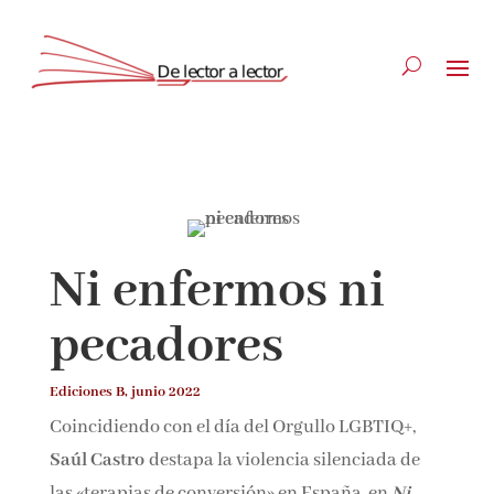
Suscríbete
CLOSE
Ni enfermos ni
¡Suscríbete y No Te Pierdas
pecadores
Nada!
Ediciones B, junio 2022
Únete a nuestra comunidad de amantes de la
Coincidiendo con el día del Orgullo LGBTIQ+,
literatura y recibe las últimas noticias y
Saúl Castro
destapa la violencia silenciada de
reseñas directamente en tu bandeja de entrada.
las «terapias de conversión» en España, en
Ni