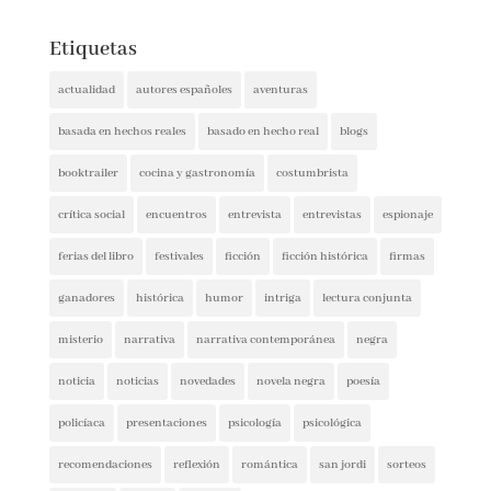
Etiquetas
actualidad
autores españoles
aventuras
basada en hechos reales
basado en hecho real
blogs
booktrailer
cocina y gastronomía
costumbrista
crítica social
encuentros
entrevista
entrevistas
espionaje
ferias del libro
festivales
ficción
ficción histórica
firmas
ganadores
histórica
humor
intriga
lectura conjunta
misterio
narrativa
narrativa contemporánea
negra
noticia
noticias
novedades
novela negra
poesía
policíaca
presentaciones
psicología
psicológica
recomendaciones