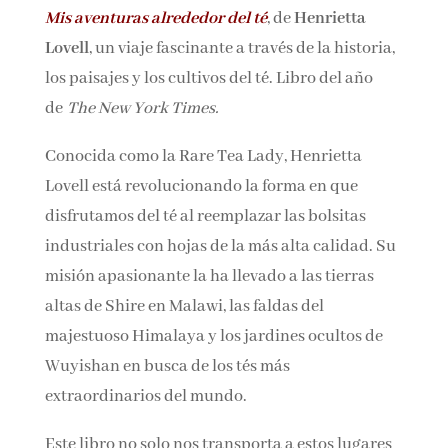
Mis aventuras alrededor del té
, de
Henrietta
Nombre*
Lovell
, un viaje fascinante a través de la
historia, los paisajes y los cultivos del té. Libro
Email*
del año de
The New York Times.
Conocida como la Rare Tea Lady, Henrietta
Por favor, acepta los
términos y condiciones
Lovell está revolucionando la forma en que
de privacidad
disfrutamos del té al reemplazar las bolsitas
industriales con hojas de la más alta calidad.
Su misión apasionante la ha llevado a las
tierras altas de Shire en Malawi, las faldas del
majestuoso Himalaya y los jardines ocultos de
Wuyishan en busca de los tés más
extraordinarios del mundo.
Este libro no solo nos transporta a estos