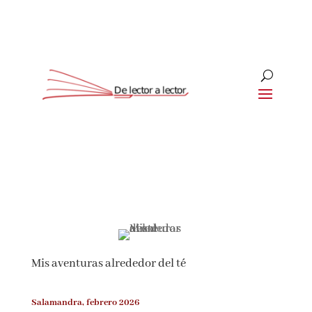
Suscríbete
CLOSE
¡Suscríbete y No Te Pierdas
Nada!
Mis aventuras alrededor del té
Únete a nuestra comunidad de amantes de la
literatura y recibe las últimas noticias y
reseñas directamente en tu bandeja de entrada.
Salamandra, febrero 2026