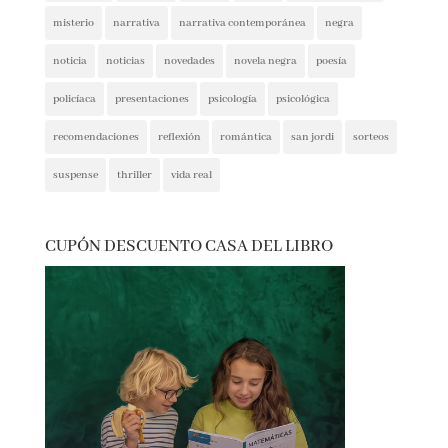
narrativa contemporánea
negra
noticia
noticias
novedades
novela negra
poesía
policíaca
presentaciones
psicología
psicológica
recomendaciones
reflexión
romántica
san jordi
sorteos
suspense
thriller
vida real
CUPÓN DESCUENTO CASA DEL LIBRO