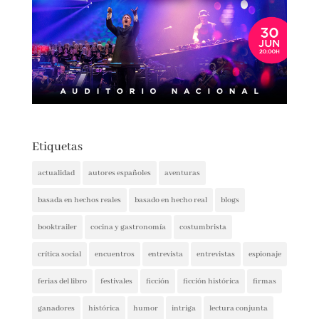
Etiquetas
actualidad
autores españoles
aventuras
basada en hechos reales
basado en hecho real
blogs
booktrailer
cocina y gastronomía
costumbrista
crítica social
encuentros
entrevista
entrevistas
espionaje
ferias del libro
festivales
ficción
ficción histórica
firmas
ganadores
histórica
humor
intriga
lectura conjunta
misterio
narrativa