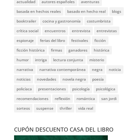
actualidad
autores españoles
aventuras
basada en hechos reales
basado en hecho real
blogs
booktrailer
cocina y gastronomía
costumbrista
crítica social
encuentros
entrevista
entrevistas
espionaje
ferias del libro
festivales
ficción
ficción histórica
firmas
ganadores
histórica
humor
intriga
lectura conjunta
misterio
narrativa
narrativa contemporánea
negra
noticia
noticias
novedades
novela negra
poesía
policíaca
presentaciones
psicología
psicológica
recomendaciones
reflexión
romántica
san jordi
sorteos
suspense
thriller
vida real
CUPÓN DESCUENTO CASA DEL LIBRO