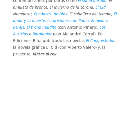
contemporánea, por obras como
El salón dorado
, El
amuleto de bronce, El invierno de la corona,
El Cid,
Numancia,
El número de Dios
, El caballero del templo,
El
amor y la muerte
,
La prisionera de Roma
,
El médico
hereje
,
El trono maldito
(con Antonio Piñero),
Los
Austrias
o
Batallador
(con Alejandro Corral). En
Ediciones B ha publicado las novelas
El Conquistador
,
la novela gráfica El Cid (con Alberto Valero) y, la
presente,
Matar al rey
.