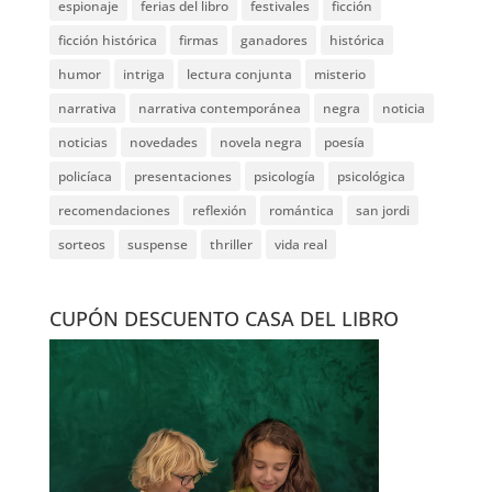
espionaje
ferias del libro
festivales
ficción
ficción histórica
firmas
ganadores
histórica
humor
intriga
lectura conjunta
misterio
narrativa
narrativa contemporánea
negra
noticia
noticias
novedades
novela negra
poesía
policíaca
presentaciones
psicología
psicológica
recomendaciones
reflexión
romántica
san jordi
sorteos
suspense
thriller
vida real
CUPÓN DESCUENTO CASA DEL LIBRO