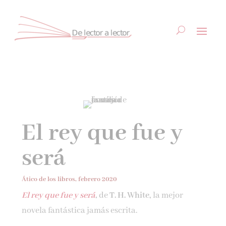
Suscríbete
CLOSE
El rey que fue y
¡Suscríbete y No Te Pierdas
será
Nada!
Ático de los libros, febrero 2020
Únete a nuestra comunidad de amantes de la
El rey que fue y será
,
de
T. H. White,
la mejor
literatura y recibe las últimas noticias y
novela fantástica jamás escrita.
reseñas directamente en tu bandeja de entrada.