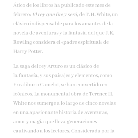
Ático de los libros ha publicado este mes de
Nombre*
febrero:
El rey que fue y será
,
de
T. H. White
, un
clásico indispensable para los amantes de la
Email*
novela de aventuras y la fantasía del que
J. K.
Rowling considera el «padre espiritual» de
Por favor, acepta los
términos y condiciones
Harry Potter.
de privacidad
La saga del rey Arturo es un
clásico
de
la
fantasía,
y sus paisajes y elementos, como
Excalibur o Camelot, se han convertido en
icónicos. La monumental obra de
Terence H.
White
nos sumerge a lo largo de cinco novelas
en una apasionante historia de
aventuras,
amor y magia
que lleva
generaciones
cautivando a los lectores.
Considerada por la