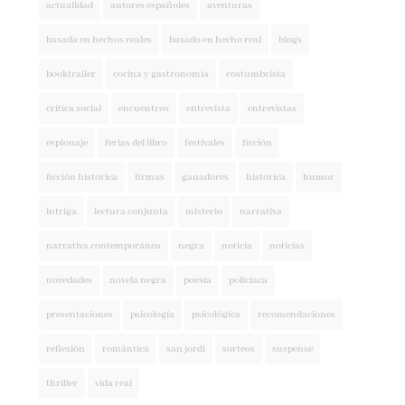
basada en hechos reales
basado en hecho real
blogs
booktrailer
cocina y gastronomía
costumbrista
crítica social
encuentros
entrevista
entrevistas
espionaje
ferias del libro
festivales
ficción
ficción histórica
firmas
ganadores
histórica
humor
intriga
lectura conjunta
misterio
narrativa
narrativa contemporánea
negra
noticia
noticias
novedades
novela negra
poesía
policíaca
presentaciones
psicología
psicológica
recomendaciones
reflexión
romántica
san jordi
sorteos
suspense
thriller
vida real