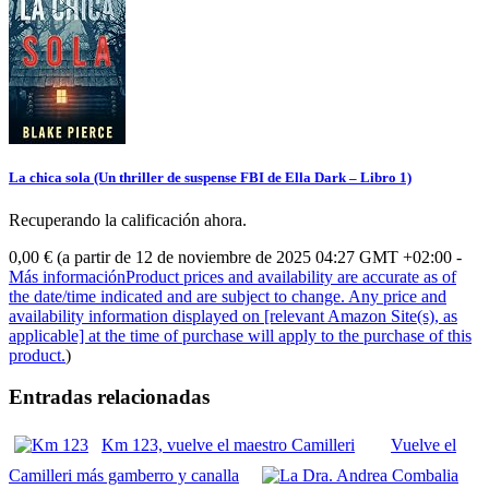
La chica sola (Un thriller de suspense FBI de Ella Dark – Libro 1)
Recuperando la calificación ahora.
0,00 €
(a partir de 12 de noviembre de 2025 04:27 GMT +02:00 -
Más información
Product prices and availability are accurate as of
the date/time indicated and are subject to change. Any price and
availability information displayed on [relevant Amazon Site(s), as
applicable] at the time of purchase will apply to the purchase of this
product.
)
Entradas relacionadas
Km 123, vuelve el maestro Camilleri
Vuelve el
Camilleri más gamberro y canalla