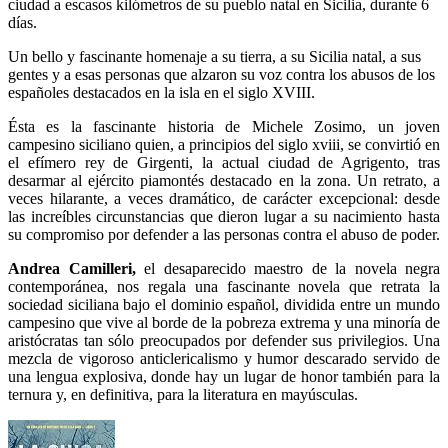
ciudad a escasos kilómetros de su pueblo natal en Sicilia, durante 6
días.
Un bello y fascinante homenaje a su tierra, a su Sicilia natal, a sus
gentes y a esas personas que alzaron su voz contra los abusos de los
españoles destacados en la isla en el siglo XVIII.
Ésta es la fascinante historia de Michele Zosimo, un joven
campesino siciliano quien, a principios del siglo xviii, se convirtió en
el efímero rey de Girgenti, la actual ciudad de Agrigento, tras
desarmar al ejército piamontés destacado en la zona. Un retrato, a
veces hilarante, a veces dramático, de carácter excepcional: desde
las increíbles circunstancias que dieron lugar a su nacimiento hasta
su compromiso por defender a las personas contra el abuso de poder.
Andrea Camilleri,
el desaparecido maestro de la novela negra
contemporánea, nos regala una fascinante novela que retrata la
sociedad siciliana bajo el dominio español, dividida entre un mundo
campesino que vive al borde de la pobreza extrema y una minoría de
aristócratas tan sólo preocupados por defender sus privilegios. Una
mezcla de vigoroso anticlericalismo y humor descarado servido de
una lengua explosiva, donde hay un lugar de honor también para la
ternura y, en definitiva, para la literatura en mayúsculas.