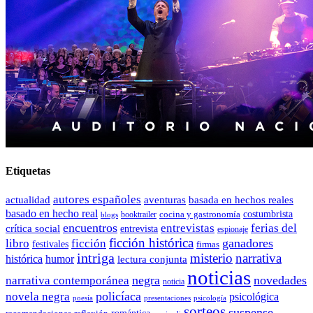
Etiquetas
autores españoles
actualidad
aventuras
basada en hechos reales
basado en hecho real
costumbrista
cocina y gastronomía
blogs
booktrailer
encuentros
entrevistas
ferias del
crítica social
entrevista
espionaje
ficción histórica
ganadores
libro
ficción
festivales
firmas
intriga
misterio
narrativa
histórica
humor
lectura conjunta
noticias
negra
novedades
narrativa contemporánea
noticia
policíaca
novela negra
psicológica
presentaciones
poesía
psicología
sorteos
suspense