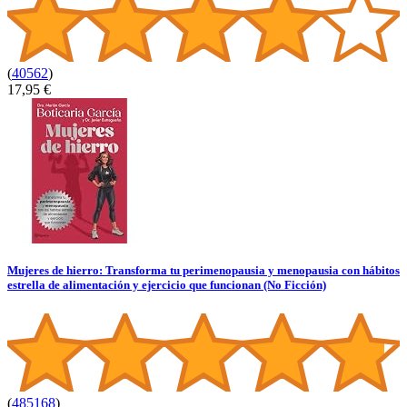
(
40562
)
17,95 €
Mujeres de hierro: Transforma tu perimenopausia y menopausia con hábitos
estrella de alimentación y ejercicio que funcionan (No Ficción)
(
485168
)