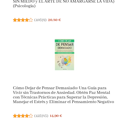
Dormir cuando no puedes dormir: El método
comprobado para superar el insomnio (Por el autor
de SIN MIEDO y EL ARTE DE NO AMARGARSE LA
VIDA) (Psicología)
(
40572
)
20,80 €
Cómo Dejar de Pensar Demasiado: Una Guía para
Vivir sin Trastornos de Ansiedad. Obtén Paz Mental
con Técnicas Prácticas para Superar la Depresión,
Manejar el Estrés y Eliminar el Pensamiento