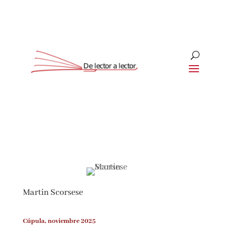
Suscríbete
CLOSE
¡Suscríbete y No Te Pierdas
Nada!
Martin Scorsese
Únete a nuestra comunidad de amantes de la
literatura y recibe las últimas noticias y
reseñas directamente en tu bandeja de entrada.
Cúpula, noviembre 2025