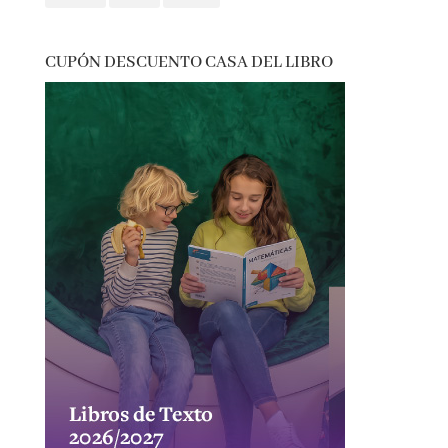
presentaciones
psicología
psicológica
recomendaciones
reflexión
romántica
san jordi
sorteos
suspense
thriller
vida real
CUPÓN DESCUENTO CASA DEL LIBRO