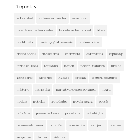
Etiquetas
actualidad
autores españoles
aventuras
basada en hechos reales
basado en hecho real
blogs
booktrailer
cocina y gastronomía
costumbrista
crítica social
encuentros
entrevista
entrevistas
espionaje
ferias del libro
festivales
ficción
ficción histórica
firmas
ganadores
histórica
humor
intriga
lectura conjunta
misterio
narrativa
narrativa contemporánea
negra
noticia
noticias
novedades
novela negra
poesía
policíaca