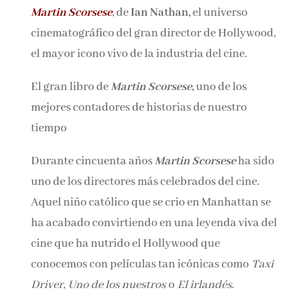
Martin Scorsese
, de
Ian Nathan,
el universo
Nombre*
cinematográfico del gran director de
Hollywood, el mayor icono vivo de la industria
Email*
del cine.
El gran libro de
Martin Scorsese
,
uno de los
Por favor, acepta los
términos y condiciones
mejores contadores de historias de nuestro
de privacidad
tiempo
Durante cincuenta años
Martin Scorsese
ha
sido uno de los directores más celebrados del
cine. Aquel niño católico que se crio en
Manhattan se ha acabado convirtiendo en una
leyenda viva del cine que ha nutrido el
Hollywood que conocemos con películas tan
icónicas como
Taxi Driver
,
Uno de los