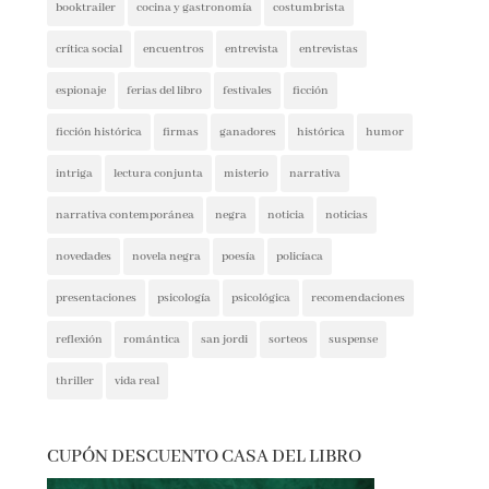
crítica social
encuentros
entrevista
entrevistas
espionaje
ferias del libro
festivales
ficción
ficción histórica
firmas
ganadores
histórica
humor
intriga
lectura conjunta
misterio
narrativa
narrativa contemporánea
negra
noticia
noticias
novedades
novela negra
poesía
policíaca
presentaciones
psicología
psicológica
recomendaciones
reflexión
romántica
san jordi
sorteos
suspense
thriller
vida real
CUPÓN DESCUENTO CASA DEL LIBRO