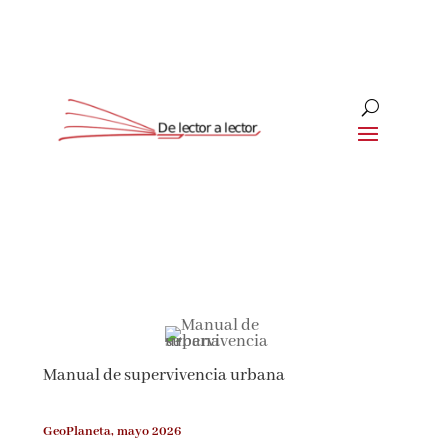
Suscríbete
CLOSE
¡Suscríbete y No Te Pierdas
Nada!
Manual de supervivencia urbana
Únete a nuestra comunidad de amantes de la
literatura y recibe las últimas noticias y
reseñas directamente en tu bandeja de entrada.
GeoPlaneta, mayo 2026