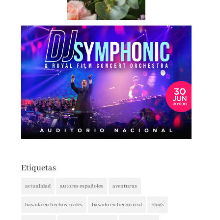
Etiquetas
actualidad
autores españoles
aventuras
basada en hechos reales
basado en hecho real
blogs
booktrailer
cocina y gastronomía
costumbrista