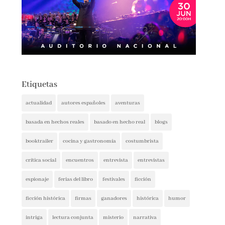
Etiquetas
actualidad
autores españoles
aventuras
basada en hechos reales
basado en hecho real
blogs
booktrailer
cocina y gastronomía
costumbrista
crítica social
encuentros
entrevista
entrevistas
espionaje
ferias del libro
festivales
ficción
ficción histórica
firmas
ganadores
histórica
humor
intriga
lectura conjunta
misterio
narrativa
narrativa contemporánea
negra
noticia
noticias