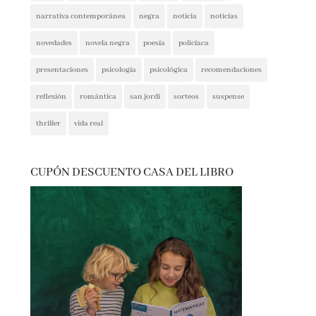
novedades
novela negra
poesía
policíaca
presentaciones
psicología
psicológica
recomendaciones
reflexión
romántica
san jordi
sorteos
suspense
thriller
vida real
CUPÓN DESCUENTO CASA DEL LIBRO