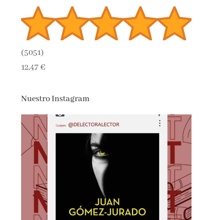
(
5051
)
12,47 €
Nuestro Instagram