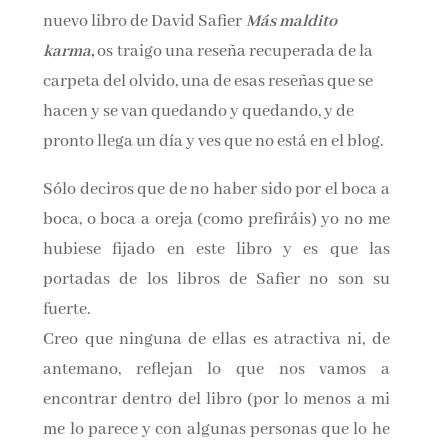
nuevo libro de David Safier
Más maldito
Nombre*
karma,
os traigo una reseña recuperada de la
carpeta del olvido, una de esas reseñas que se
Email*
hacen y se van quedando y quedando, y de
pronto llega un día y ves que no está en el blog.
Por favor, acepta los
términos y condiciones
de privacidad
Sólo deciros que de no haber sido por el boca a
boca, o boca a oreja (como prefiráis) yo no me
hubiese fijado en este libro y es que las
portadas de los libros de Safier no son su
fuerte.
Creo que ninguna de ellas es atractiva ni, de
antemano, reflejan lo que nos vamos a
encontrar dentro del libro (por lo menos a mi
me lo parece y con algunas personas que lo he