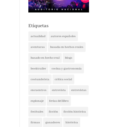
Etiquetas
actualidad
autores españoles
aventuras
basada en hechos reales
basado en hecho real
blogs
booktrailer
cocina y gastronomía
costumbrista
crítica social
encuentros
entrevista
entrevistas
espionaje
ferias del libro
festivales
ficción
ficción histórica
firmas
ganadores
histórica