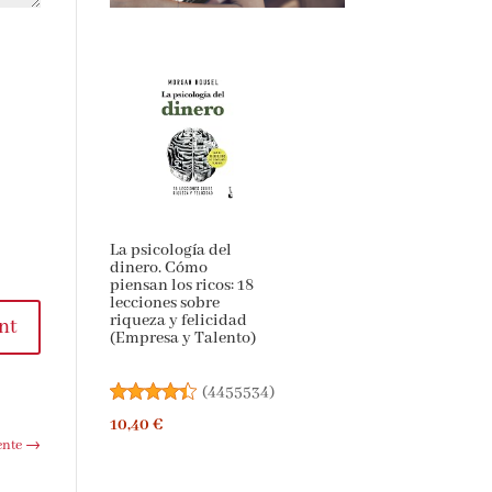
La psicología del
dinero. Cómo
piensan los ricos: 18
lecciones sobre
riqueza y felicidad
nt
(Empresa y Talento)
(
4455534
)
10,40 €
ente
→