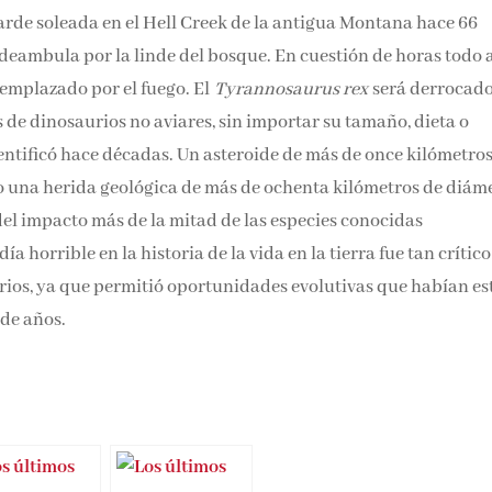
tarde soleada en el Hell Creek de la antigua Montana hace 66
deambula por la linde del bosque. En cuestión de horas todo 
eemplazado por el fuego. El
Tyrannosaurus rex
será derrocado
 de dinosaurios no aviares, sin importar su tamaño, dieta o
dentificó hace décadas. Un asteroide de más de once kilómetro
ndo una herida geológica de más de ochenta kilómetros de diám
del impacto más de la mitad de las especies conocidas
a horrible en la historia de la vida en la tierra fue tan crítico
urios, ya que permitió oportunidades evolutivas que habían e
 de años.