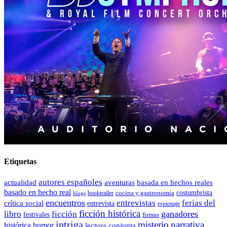
Etiquetas
autores españoles
actualidad
aventuras
basada en hechos reales
basado en hecho real
costumbrista
cocina y gastronomía
blogs
booktrailer
encuentros
entrevistas
ferias del
crítica social
entrevista
espionaje
ficción histórica
ganadores
libro
ficción
festivales
firmas
intriga
misterio
narrativa
histórica
humor
lectura conjunta