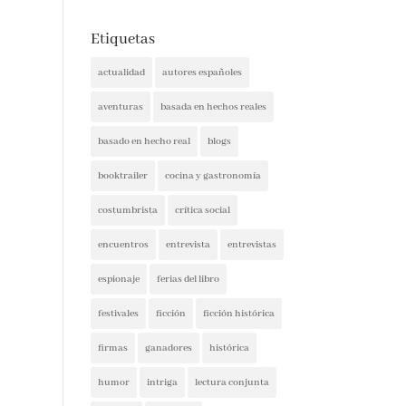
Etiquetas
actualidad
autores españoles
aventuras
basada en hechos reales
basado en hecho real
blogs
booktrailer
cocina y gastronomía
costumbrista
crítica social
encuentros
entrevista
entrevistas
espionaje
ferias del libro
festivales
ficción
ficción histórica
firmas
ganadores
histórica
humor
intriga
lectura conjunta