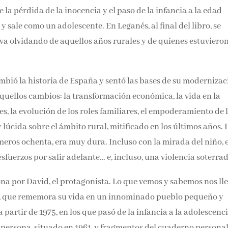
Email*
la pérdida de la inocencia y el paso de la infancia a la edad
 sale como un adolescente. En Leganés, al final del libro, se
 va olvidando de aquellos años rurales y de quienes estuvieron
Por favor, acepta los
térmi
condiciones de privacidad
mbió la historia de España y sentó las bases de su modernizac
quellos cambios: la transformación económica, la vida en la
s, la evolución de los roles familiares, el empoderamiento de 
úcida sobre el ámbito rural, mitificado en los últimos años. 
imeros ochenta, era muy dura. Incluso con la mirada del niño, e
 esfuerzos por salir adelante… e, incluso, una violencia soterrad
a por David, el protagonista. Lo que vemos y sabemos nos ll
idad, que rememora su vida en un innominado pueblo pequeño 
a partir de 1975, en los que pasó de la infancia a la adolescenci
 persona, situado en 1961, y fragmentos del cuaderno personal