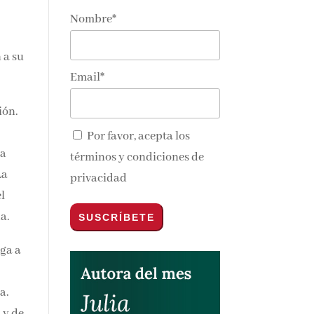
Nombre*
 a
nos y
Email*
ión.
Por favor, acepta los
la
términos y condiciones de
La
privacidad
l
a.
ega
y
a.
 y