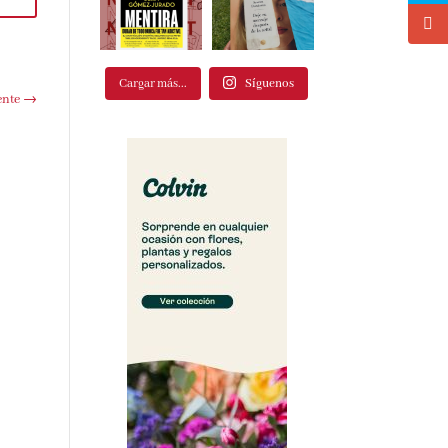
Cargar más...
Síguenos
te
→