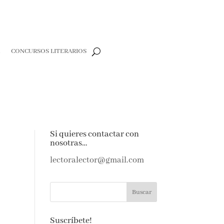
CONCURSOS LITERARIOS
CLOSE
e
Si quieres contactar con
nosotras…
e amantes de
as noticias y
lectoralector@gmail.com
ndeja de
Suscríbete!