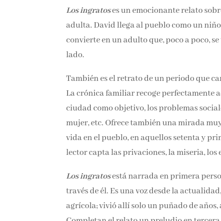
Los ingratos
es un emocionante relato sobre 
adulta. David llega al pueblo como un niño y
convierte en un adulto que, poco a poco, se
su lado.
También es el retrato de un periodo que ca
La crónica familiar recoge perfectamente a
ciudad como objetivo, los problemas sociale
mujer, etc. Ofrece también una mirada muy l
vida en el pueblo, en aquellos setenta y pr
lector capta las privaciones, la miseria, los
Los ingratos
está narrada en primera person
a través de él. Es una voz desde la actual
agrícola; vivió allí solo un puñado de años, 
Completan el relato un preludio en tercera