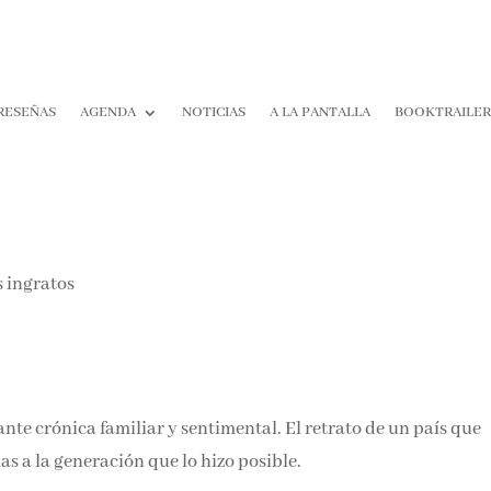
RESEÑAS
AGENDA
NOTICIAS
A LA PANTALLA
BOOKTRAILER
¡Suscríbete y No T
Pierdas Nada!
Únete a nuestra comunidad d
la literatura y recibe las últim
reseñas directamente en tu ba
entrada.
nte crónica familiar y sentimental. El retrato de un país que
Nombre*
ias a la generación que lo hizo posible.