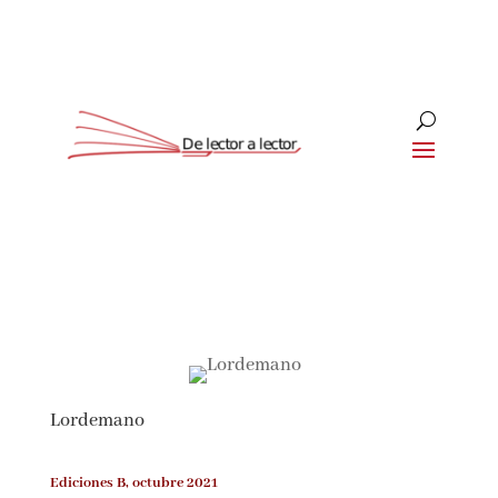
Suscríbete
CLOSE
¡Suscríbete y No Te Pierdas
Nada!
Lordemano
Únete a nuestra comunidad de amantes de la
literatura y recibe las últimas noticias y
reseñas directamente en tu bandeja de entrada.
Ediciones B, octubre 2021