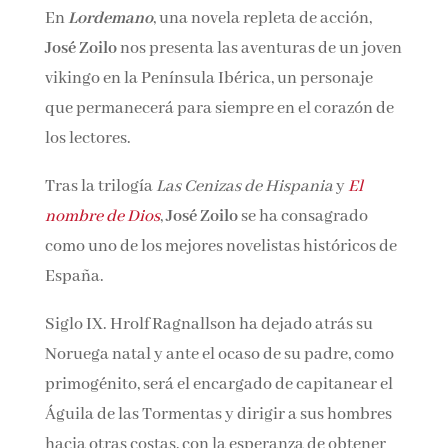
En
Lordemano
, una novela repleta de acción,
Nombre*
José Zoilo
nos presenta las aventuras de un
joven vikingo en la Península Ibérica, un
Email*
personaje que permanecerá para siempre en el
corazón de los lectores.
Por favor, acepta los
términos y condiciones
Tras la trilogía
Las Cenizas de Hispania
y
El
de privacidad
nombre de Dios
,
José Zoilo
se ha consagrado
como uno de los mejores novelistas históricos
de España.
Siglo IX. Hrolf Ragnallson ha dejado atrás su
Noruega natal y ante el ocaso de su padre,
como primogénito, será el encargado de
capitanear el Águila de las Tormentas y dirigir
a sus hombres hacia otras costas, con la