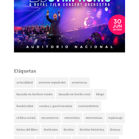
Etiquetas
actualidad
autores españoles
aventuras
basada en hechos reales
basado en hecho real
blogs
booktrailer
cocina y gastronomía
costumbrista
crítica social
encuentros
entrevista
entrevistas
espionaje
ferias del libro
festivales
ficción
ficción histórica
firmas
ganadores
histórica
humor