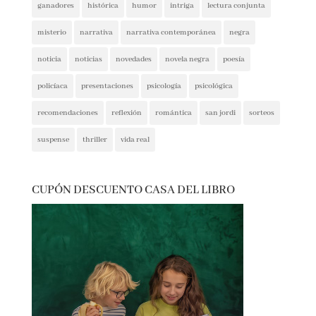
intriga
lectura conjunta
misterio
narrativa
narrativa contemporánea
negra
noticia
noticias
novedades
novela negra
poesía
policíaca
presentaciones
psicología
psicológica
recomendaciones
reflexión
romántica
san jordi
sorteos
suspense
thriller
vida real
CUPÓN DESCUENTO CASA DEL LIBRO