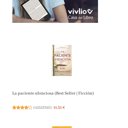
La paciente silenciosa (Best Seller | Ficción)
(
42523395
)
11,35 €