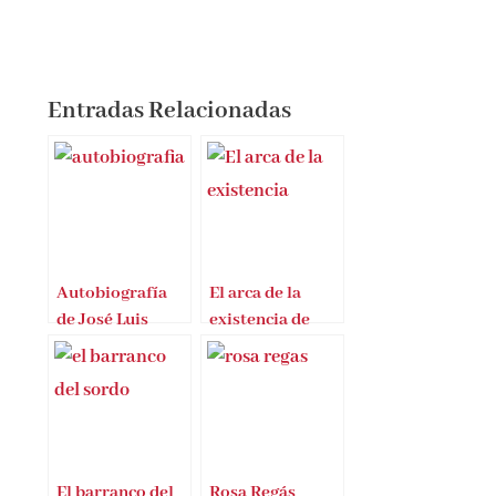
Entradas Relacionadas
Autobiografía
El arca de la
de José Luis
existencia de
Peixoto
José Luis Díaz
Aráez
El barranco del
Rosa Regás