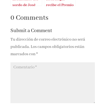
sordo de José
recibe el Premio
Luis Martínez
José Luis
0 Comments
Cebrián
Sampedro
Submit a Comment
Tu dirección de correo electrónico no será
publicada.
Los campos obligatorios están
marcados con
*