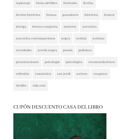
ficción histórica
firmas
ganadores
histórica
humor
intriga
lectura conjunta
misterio
narrativa
narrativa contemporánea
negra
noticia
noticias
novedades
novela negra
poesía
policíaca
presentaciones
psicología
psicológica
recomendaciones
reflexión
romántica
san jordi
sorteos
suspense
thriller
vida real
CUPÓN DESCUENTO CASA DEL LIBRO