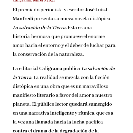
Caligrama, febrero 2021
Nombre*
El premiado periodista y escritor
José Luis J.
Manfredi
presenta su nueva novela distópica
Email*
La salvación de la Tierra.
Esta es una
historia
hermosa
que promueve el enorme
amor hacia el entorno y el deber de luchar para
Por favor, acepta los
términos y condiciones
la conservación de la naturaleza.
de privacidad
La editorial
Caligrama publica
La salvación de
la Tierra
. La realidad se mezcla con la ficción
distópica en una obra que es un maravilloso
manifiesto literario a favor del amor a nuestro
planeta.
El público lector quedará sumergido
en una narrativa inteligente y rítmica, que es a
la vez una llamada hacia la lucha pacífica
contra el drama de la degradación de la