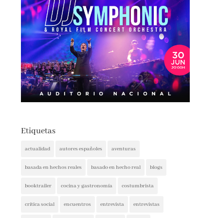
Etiquetas
actualidad
autores españoles
aventuras
basada en hechos reales
basado en hecho real
blogs
booktrailer
cocina y gastronomía
costumbrista
crítica social
encuentros
entrevista
entrevistas
espionaje
ferias del libro
festivales
ficción