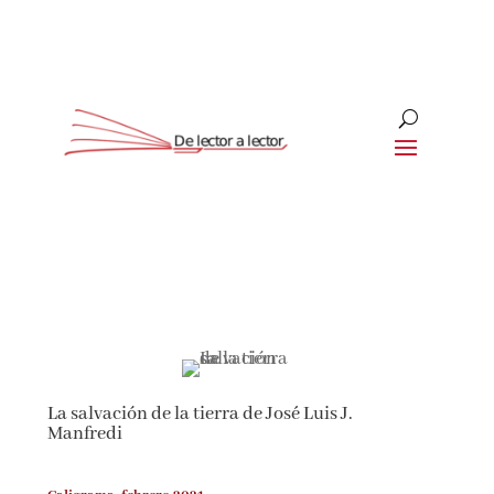
Suscríbete
CLOSE
¡Suscríbete y No Te Pierdas
Nada!
La salvación de la tierra de José Luis J.
Únete a nuestra comunidad de amantes de la
Manfredi
literatura y recibe las últimas noticias y
reseñas directamente en tu bandeja de entrada.