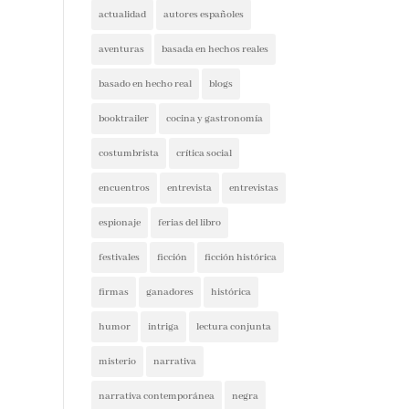
actualidad
autores españoles
aventuras
basada en hechos reales
basado en hecho real
blogs
booktrailer
cocina y gastronomía
costumbrista
crítica social
encuentros
entrevista
entrevistas
espionaje
ferias del libro
festivales
ficción
ficción histórica
firmas
ganadores
histórica
humor
intriga
lectura conjunta
misterio
narrativa