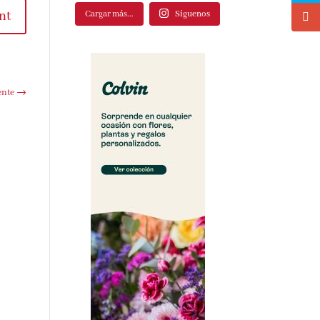
Cargar más...
Síguenos
t
te
→