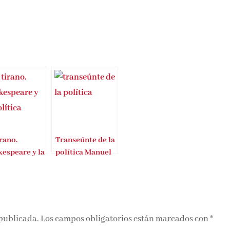
irano.
Transeúnte de la
espeare y la
política Manuel
tica
Cruz
 publicada.
Los campos obligatorios están marcados con
*