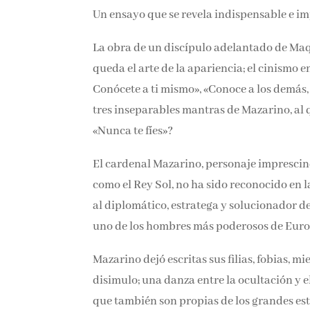
Un ensayo que se revela indispensable e imp
La obra de un discípulo adelantado de Maq
solo queda el arte de la apariencia; el cin
aspectos. Conócete a ti mismo», «Conoce a l
actualidad estos tres inseparables mantras
la clase política: «Nunca te fíes»?
El cardenal Mazarino, personaje imprescin
como el Rey Sol, no ha sido reconocido en l
al diplomático, estratega y solucionador de 
uno de los hombres más poderosos de Eur
Mazarino dejó escritas sus filias, fobias, m
disimulo; una danza entre la ocultación y el
que también son propias de los grandes est