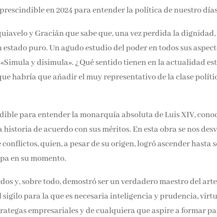
Email*
rescindible en 2024 para entender la política de nuestro días
uiavelo y Gracián que sabe que, una vez perdida la dignidad,
Por favor, acepta los
térmi
ismo en estado puro. Un agudo estudio del poder en todos sus
condiciones de privacidad
os demás, «Simula y disimula». ¿Qué sentido tienen en la
 de Mazarino, al que habría que añadir el muy representativo
dible para entender la monarquía absoluta de Luis XIV, cono
a historia de acuerdo con sus méritos. En esta obra se nos desv
conflictos, quien, a pesar de su origen, logró ascender hasta s
opa en su momento.
iedos y, sobre todo, demostró ser un verdadero maestro del arte
 sigilo para la que es necesaria inteligencia y prudencia, virt
rategas empresariales y de cualquiera que aspire a formar pa