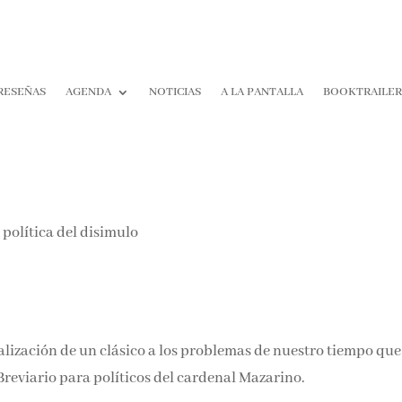
RESEÑAS
AGENDA
NOTICIAS
A LA PANTALLA
BOOKTRAILER
¡Suscríbete y No T
Pierdas Nada!
Únete a nuestra comunidad d
la literatura y recibe las últim
reseñas directamente en tu ba
entrada.
lización de un clásico a los problemas de nuestro tiempo que
Nombre*
reviario para políticos del cardenal Mazarino.