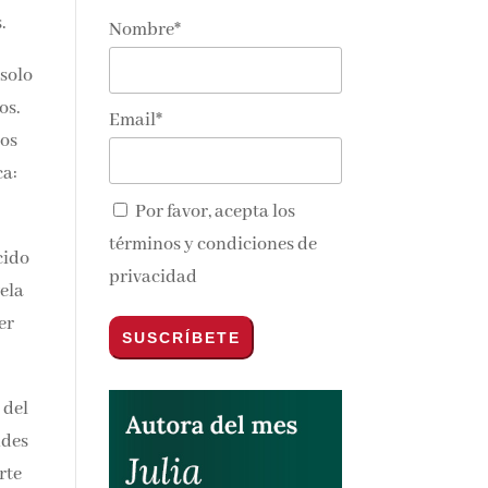
.
Nombre*
nos y
Email*
 de
Por favor, acepta los
términos y condiciones de
cido
privacidad
ela
er
 del
udes
rte