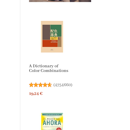
A Dictionary of
Color Combinations
(
4754660
)
19,24 €