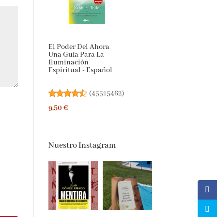
El Poder Del Ahora
Una Guía Para La
Iluminación
Espiritual - Español
(
45515462
)
9,50 €
Nuestro Instagram