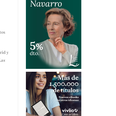
tos
rid
s