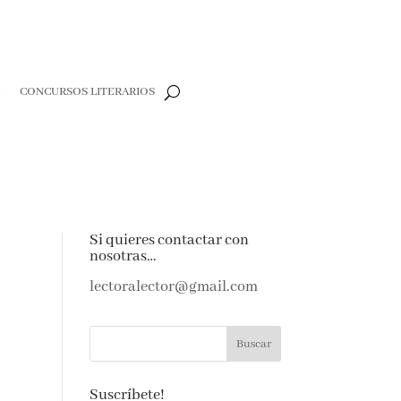
CONCURSOS LITERARIOS
CLOSE
e
Si quieres contactar con
nosotras…
e amantes de
as noticias y
lectoralector@gmail.com
ndeja de
Suscríbete!