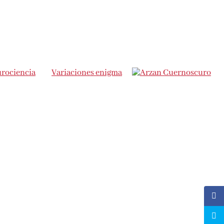
urociencia
Variaciones enigma