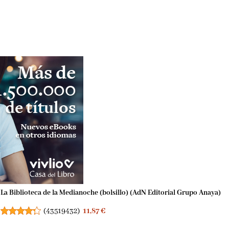
La Biblioteca de la Medianoche (bolsillo) (AdN Editorial Grupo Anaya)
(
43519432
)
11,87 €