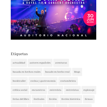
Etiquetas
actualidad
autores españoles
aventuras
basada en hechos reales
basado en hecho real
blogs
booktrailer
cocina y gastronomía
costumbrista
crítica social
encuentros
entrevista
entrevistas
espionaje
ferias del libro
festivales
ficción
ficción histórica
firmas