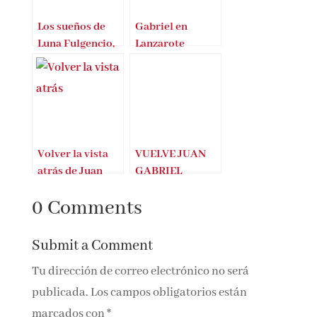
Los sueños de
Gabriel en
Luna Fulgencio,
Lanzarote
primer libro de
Luna
Volver la vista
VUELVE JUAN
atrás de Juan
GABRIEL
Gabriel Vásquez
VÁSQUEZ CON
0 Comments
CANCIONES
PARA EL
INCENDIO
Submit a Comment
Tu dirección de correo electrónico no será
publicada.
Los campos obligatorios están
marcados con
*