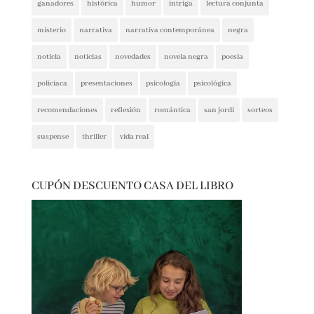
ganadores
histórica
humor
intriga
lectura conjunta
misterio
narrativa
narrativa contemporánea
negra
noticia
noticias
novedades
novela negra
poesía
policíaca
presentaciones
psicología
psicológica
recomendaciones
reflexión
romántica
san jordi
sorteos
suspense
thriller
vida real
CUPÓN DESCUENTO CASA DEL LIBRO