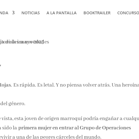
NDA
NOTICIAS
A LA PANTALLA
BOOKTRAILER
CONCURSOS
a
Rojas
. Es rápida. Es letal. Y no piensa volver atrás. Una heroín
 del género.
 vista, esta joven de origen marroquí podría engañar a cualqu
 sido la
primera mujer en entrar al Grupo de Operaciones
evivir a una de las peores cárceles del mundo.