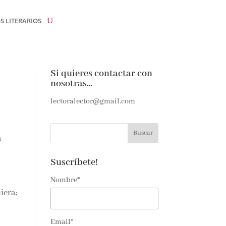
 LITERARIOS
Si quieres contactar con
nosotras…
lectoralector@gmail.com
a
Suscríbete!
Nombre*
iera;
Email*