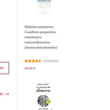
Hábitos atómicos:
Cambios pequeños,
resultados
extraordinarios
(Autoconocimiento)
(
46515931
)
nt
20,80 €
te
→