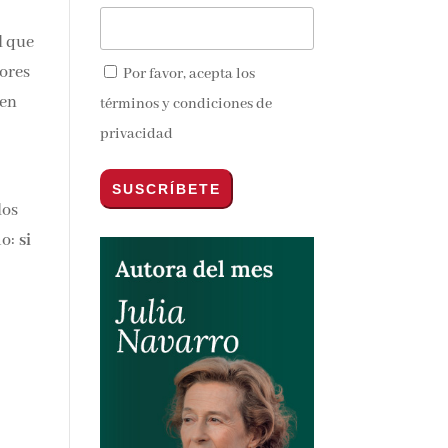
l que
eores
Por favor, acepta los
 en
términos y condiciones de
privacidad
los
do:
si