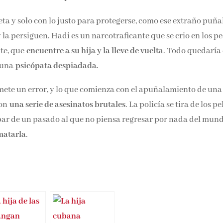
eta y solo con lo justo para protegerse, como ese extraño puña
y la persiguen. Hadi es un narcotraficante que se crio en los p
te, que
encuentre a su hija y la lleve de vuelta
. Todo quedaría
, una
psicópata despiadada
.
mete un error, y lo que comienza con el apuñalamiento de una
con
una serie de asesinatos brutales
. La policía se tira de los pe
par de un pasado al que no piensa regresar por nada del mun
matarla
.