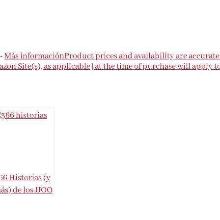
 -
Más información
Product prices and availability are accurate
on Site(s), as applicable] at the time of purchase will apply t
66 Historias (y
ás) de los JJOO
ue deberías
onocer