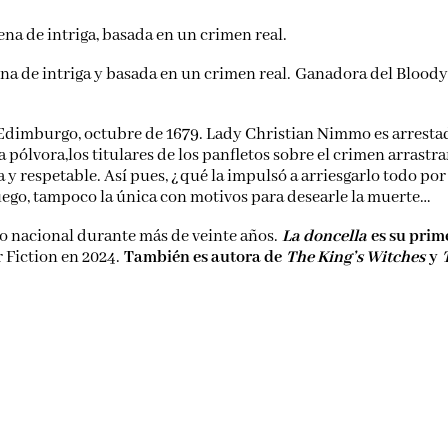
lena de intriga, basada en un crimen real.
lena de intriga y basada en un crimen real. Ganadora del Blood
. Edimburgo, octubre de 1679. Lady Christian Nimmo es arrestad
 pólvora,los titulares de los panfletos sobre el crimen arrastr
da y respetable. Así pues, ¿qué la impulsó a arriesgarlo todo p
 luego, tampoco la única con motivos para desearle la muerte…
io nacional durante más de veinte años.
La doncella
es su prim
r Fiction en 2024.
También es autora de
The King’s Witches
y