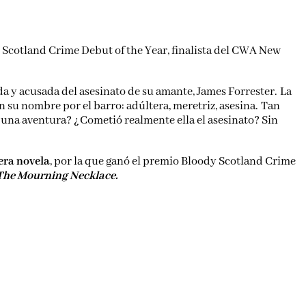
y Scotland Crime Debut of the Year, finalista del CWA New
a y acusada del asesinato de su amante, James Forrester. La
an su nombre por el barro: adúltera, meretriz, asesina. Tan
or una aventura? ¿Cometió realmente ella el asesinato? Sin
era novela
, por la que ganó el premio Bloody Scotland Crime
The Mourning Necklace.