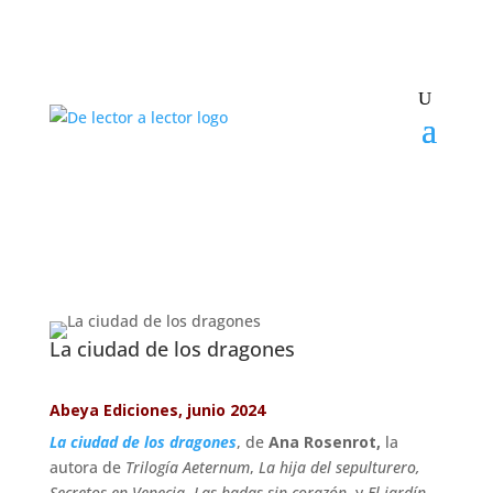
¡Suscríbete y No Te
Pierdas Nada!
Únete a nuestra comunidad de amantes
de la literatura y recibe las últimas
La ciudad de los dragones
noticias y reseñas directamente en tu
bandeja de entrada.
Abeya Ediciones, junio 2024
La ciudad de los dragones
, de
Ana Rosenrot,
la
Nombre*
autora de
Trilogía Aeternum
,
La hija del sepulturero,
Secretos en Venecia
,
Las hadas sin corazón
, y
El jardín