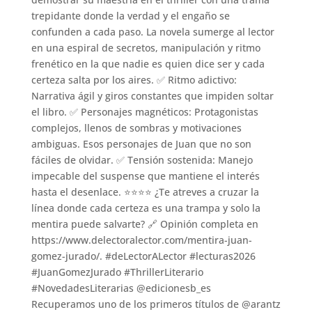
📖 @juangomezjurado con Mentira vuelve a
demostrar