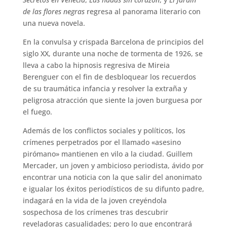
Email*
de las flores negras
regresa al panorama literario
con una nueva novela.
Por favor, acepta los
términos y
condiciones de privacidad
En la convulsa y crispada Barcelona de principios
del siglo XX, durante una noche de tormenta de
1926, se lleva a cabo la hipnosis regresiva de
Mireia Berenguer con el fin de desbloquear los
recuerdos de su traumática infancia y resolver la
extraña y peligrosa atracción que siente la joven
burguesa por el fuego.
Además de los conflictos sociales y políticos, los
crímenes perpetrados por el llamado «asesino
pirómano» mantienen en vilo a la ciudad. Guillem
Mercader, un joven y ambicioso periodista, ávido
por encontrar una noticia con la que salir del
anonimato e igualar los éxitos periodísticos de su
difunto padre, indagará en la vida de la joven
creyéndola sospechosa de los crímenes tras
descubrir reveladoras casualidades; pero lo que