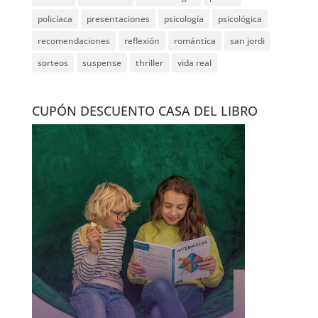
festivales
ficción
ficción histórica
firmas
ganadores
histórica
humor
intriga
lectura conjunta
misterio
narrativa
narrativa contemporánea
negra
noticia
noticias
novedades
novela negra
poesía
policíaca
presentaciones
psicología
psicológica
recomendaciones
reflexión
romántica
san jordi
sorteos
suspense
thriller
vida real
CUPÓN DESCUENTO CASA DEL LIBRO