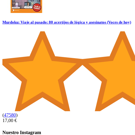
Murdoku: Viaje al pasado: 80 acertijos de lógica y asesinatos (Voces de hoy)
(
47580
)
17,00 €
Nuestro Instagram