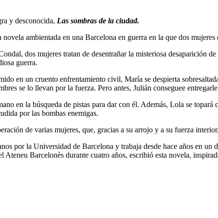
gra y desconocida,
Las sombras de la ciudad.
a novela ambientada en una Barcelona en guerra en la que dos mujeres q
ondal, dos mujeres tratan de desentrañar la misteriosa desaparición de 
diosa guerra.
ido en un cruento enfrentamiento civil, María se despierta sobresaltad
mbres se lo llevan por la fuerza. Pero antes, Julián conseguee entregarl
mano en la búsqueda de pistas para dar con él. Además, Lola se topará c
acudida por las bombas enemigas.
peración de varias mujeres, que, gracias a su arrojo y a su fuerza interio
s por la Universidad de Barcelona y trabaja desde hace años en un de
del Ateneu Barcelonès durante cuatro años, escribió esta novela, inspirada