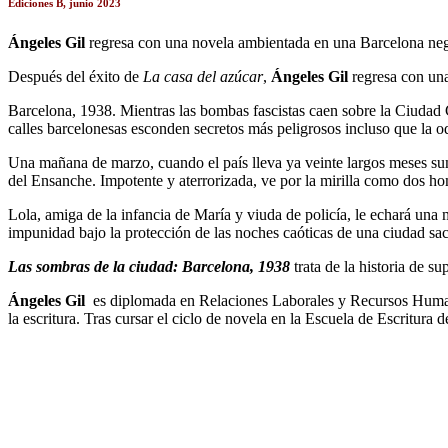
Ediciones B, junio 2023
Ángeles Gil
regresa con una novela ambientada en una Barcelona ne
Después del éxito de
La casa del azúcar
,
Ángeles Gil
regresa con un
Barcelona, 1938. Mientras las bombas fascistas caen sobre la Ciudad C
calles barcelonesas esconden secretos más peligrosos incluso que la o
Una mañana de marzo, cuando el país lleva ya veinte largos meses sum
del Ensanche. Impotente y aterrorizada, ve por la mirilla como dos ho
Lola, amiga de la infancia de María y viuda de policía, le echará una 
impunidad bajo la protección de las noches caóticas de una ciudad s
Las sombras de la ciudad: Barcelona, 1938
trata de la historia de su
Ángeles Gil
es diplomada en Relaciones Laborales y Recursos Humano
la escritura. Tras cursar el ciclo de novela en la Escuela de Escritura 