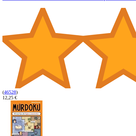
(
46528
)
12,25 €