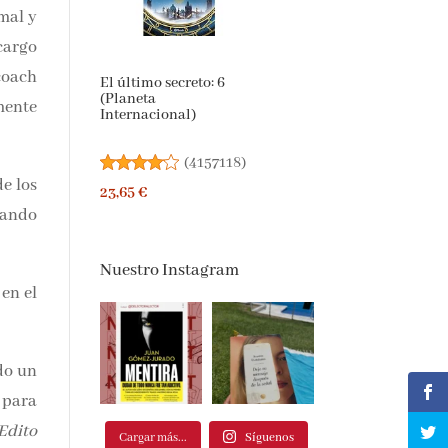
al y
El último secreto: 6
argo
(Planeta
oach
Internacional)
 que
(
4157118
)
23,65 €
 los
ando
Nuestro Instagram
n el
o un
que,
Cargar más...
Síguenos