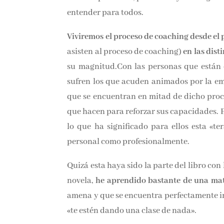
entender para todos.
Viviremos el proceso de coaching desde el
que asisten al proceso de coaching)
en las 
toda su magnitud.Con las personas que e
que sufren los que acuden animados por la
las que se encuentran en mitad de dicho
ejercicios que hacen para reforzar sus cap
mismo veremos lo que ha significado para 
aportado tanto personal como profesional
Quizá esta haya sido la parte del libro c
una novela,
he aprendido bastante de u
totalmente amena y que se encuentra perfe
piensas que «te estén dando una clase de n