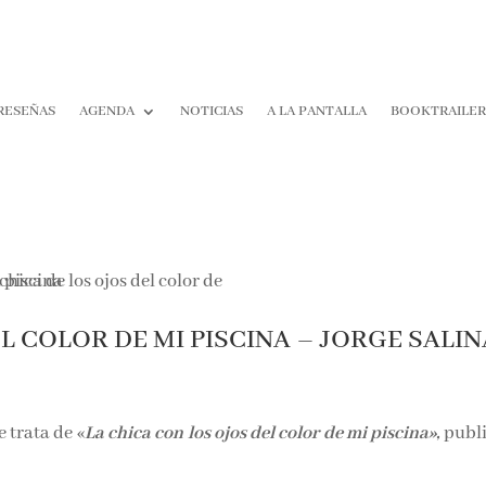
RESEÑAS
AGENDA
NOTICIAS
A LA PANTALLA
BOOKTRAILER
¡Suscríb
y No Te
L COLOR DE MI PISCINA – JORGE SALIN
Pierdas
Nada!
, se trata de «
La chica con los ojos del color de mi pisci