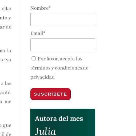
Nombre*
lla:
 de amantes
últimas
to y
nte en tu
r de
Email*
o la
Por favor, acepta los
e ya
términos y condiciones de
privacidad
do a
lara
nos y
e la
 que
l de