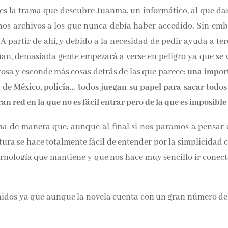
 es la trama que descubre Juanma, un informático, al que dan
nos archivos a los que nunca debía haber accedido. Sin emba
A partir de ahí, y debido a la necesidad de pedir ayuda a terc
n, demasiada gente empezará a verse en peligro ya que se v
ligrosa y esconde más cosas detrás de las que parece:
 un cárter de México, policía… todos juegan su papel para s
tafa, una gran red en la que no es fácil entrar pero de la qu
ma de manera que, aunque al final si nos paramos a pensar e
tura se hace totalmente fácil de entender por la simplicidad
y la cornología que mantiene y que nos hace muy sencill
.
finidos ya que aunque la novela cuenta con un gran númer