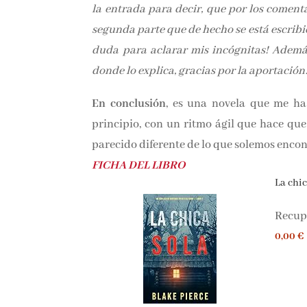
para mi gusto, aunque todo queda atado 
abierto.
Edito la entrada para decir, que p
porque hay una segunda parte que de hecho
leeré entonces sin duda para aclarar mi
tenemos una entrevista donde lo explica, gr
En conclusión
, es una novela que me ha
principio, con un ritmo ágil que hace que
parecido diferente de lo que solemos encont
FICHA DEL LIBRO
La chica
Recupe
0,00 €