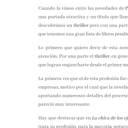
Cuando la vimos entre las novedades de
P
una portada atractiva y un título que llam
descubrimos un
thriller
pero con una part
que tenemos una gran lista de libros pendi
Lo primero que quiero decir de esta nov
atención. Por una parte el
thriller
, en gene
que logran engancharte desde el primer mom
La primera vez que oí de esta profesión fue
las empresas, motivo por el cual que la 
bastante, aportando numerosos detalles de
novela, me pareció muy interesante.
Hay que destacar que en
La chica de los oj
trata su profesión, para la mayoría seguro