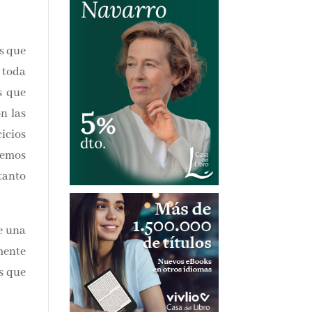
onas
o en
edos
 Con
 los
 del
s ha
e de
era
caso