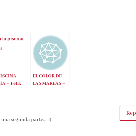
PISCINA
EL COLOR DE
A – Félix
LAS MAREAS –
roso
MIKEL ALVIRA
Repl
 una segunda parte…. ;)