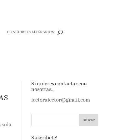
CONCURSOS LITERARIOS
ete
Si quieres contactar con
nosotras…
AS
lectoralector@gmail.com
na»,
Suscríbete!