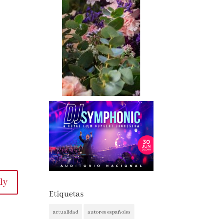
Etiquetas
y
actualidad
autores españoles