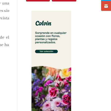
anto
 así
! Lo
tora
e el
e ha