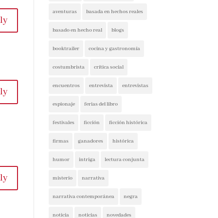
aventuras
basada en hechos reales
basado en hecho real
blogs
y
booktrailer
cocina y gastronomía
costumbrista
crítica social
encuentros
entrevista
entrevistas
espionaje
y
ferias del libro
festivales
ficción
ficción histórica
firmas
ganadores
histórica
humor
intriga
lectura conjunta
y
misterio
narrativa
narrativa contemporánea
negra