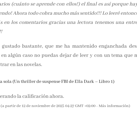
y se deja entreveer lo que va a suceder, es un final un t
or los comentarios (cuánto se aprende con ellos!) el final es
 se está escribiendo! Ahora todo cobra mucho más sentido!!
s incógnitas! Además en los comentarios gracias una lec
acias por la aportación!!
 gustado bastante, que me ha mantenido enganchada desd
 en algún caso no puedas dejar de leer y con un tema que m
rar en las novelas.
 sola (Un thriller de suspense FBI de Ella Dark – Libro 1)
rando la calificación ahora.
(a partir de 12 de noviembre de 2025 04:27 GMT +02:00 -
Más información
)