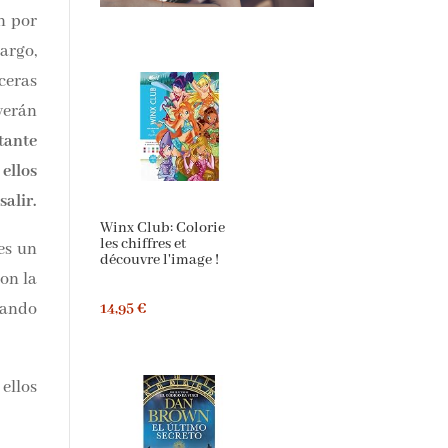
 por
rgo,
eras
erán
una
acar
e es
Winx Club: Colorie
les chiffres et
découvre l'image !
s un
14,95 €
 con
o ir
o de