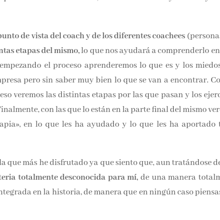
 punto de vista del coach y de los diferentes coachees
(pers
distintas etapas del mismo,
lo que nos ayudará a comprenderl
stán empezando el proceso aprenderemos lo que es y los mi
 empresa pero sin saber muy bien lo que se van a encontrar.
 proceso veremos las distintas etapas por las que pasan y
acidades. Finalmente, con las que lo están en la parte final
ellos esta «terapia», en lo que les ha ayudado y lo que le
mente.
on la que más he disfrutado ya que siento que, aun tratándos
na materia totalmente desconocida para mí,
de una man
ctamente integrada en la historia, de manera que en ningún 
ada».