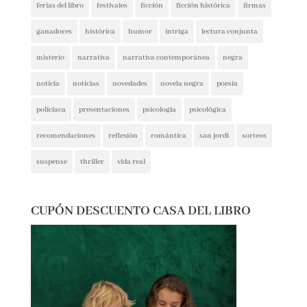
ficción histórica
firmas
ganadores
histórica
humor
intriga
lectura conjunta
misterio
narrativa
narrativa contemporánea
negra
noticia
noticias
novedades
novela negra
poesía
policíaca
presentaciones
psicología
psicológica
recomendaciones
reflexión
romántica
san jordi
sorteos
suspense
thriller
vida real
CUPÓN DESCUENTO CASA DEL LIBRO