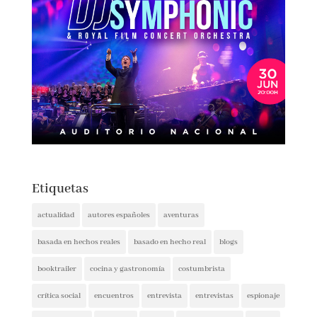
Etiquetas
actualidad
autores españoles
aventuras
basada en hechos reales
basado en hecho real
blogs
booktrailer
cocina y gastronomía
costumbrista
crítica social
encuentros
entrevista
entrevistas
espionaje
ferias del libro
festivales
ficción