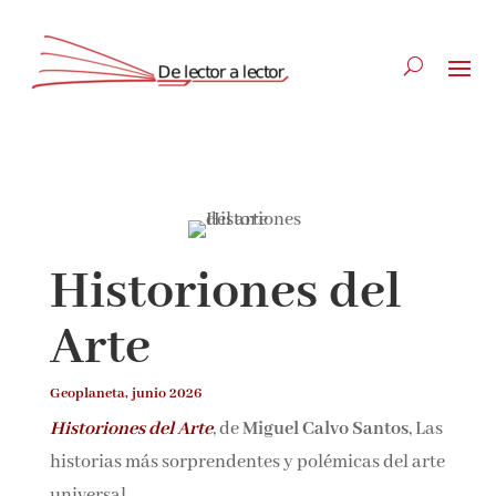
Suscríbete
CLOSE
Historiones del
¡Suscríbete y No Te Pierdas
Arte
Nada!
Geoplaneta, junio 2026
Únete a nuestra comunidad de amantes de la
Historiones del Arte
, de
Miguel Calvo Santos
,
literatura y recibe las últimas noticias y
Las historias más sorprendentes y polémicas
reseñas directamente en tu bandeja de entrada.
del arte universal.