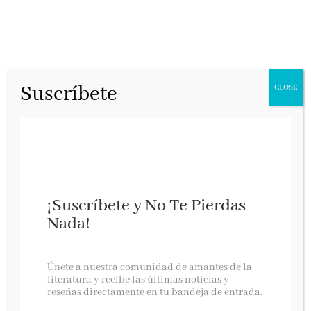
Suscríbete
CLOSE
Hilos de vida
¡Suscríbete y No Te Pierdas
Capitán Swing, mayo 2025
Nada!
Hilos de vida,
una historia del mundo a través
del ojo de una aguja,
de
Clare Hunter,
con
Únete a nuestra comunidad de amantes de la
traducción de Noemí Jiménez Furquet
literatura y recibe las últimas noticias y
reseñas directamente en tu bandeja de entrada.
Una historia mundial de la costura, el bordado