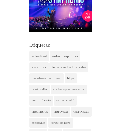
Etiquetas
actualidad
autores españoles
aventuras
basada en hechos reales
basado en hecho real
blogs
booktrailer
cocina y gastronomía
costumbrista
crítica social
encuentros
entrevista
entrevistas
espionaje
ferias del libro