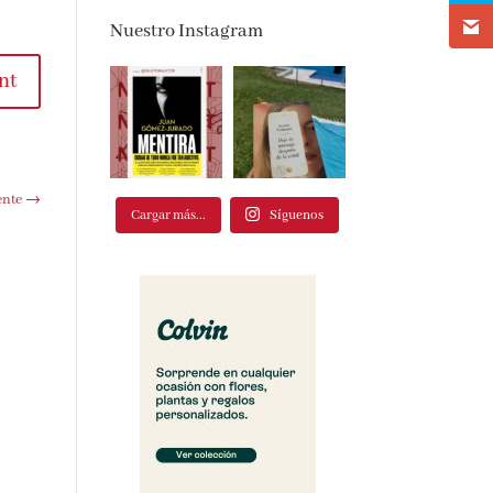
Nuestro Instagram
nt
ente
→
Cargar más...
Síguenos