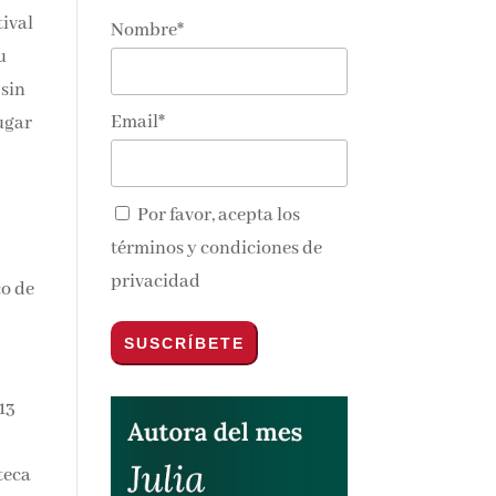
tival
Nombre*
u
 sin
Email*
ugar
Por favor, acepta los
términos y condiciones de
privacidad
co de
13
teca