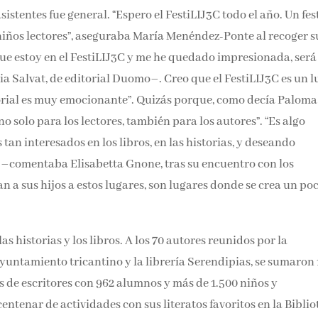
asistentes fue general. “Espero el FestiLIJ3C todo el año. Un fes
 niños lectores”, aseguraba María Menéndez-Ponte al recoger s
que estoy en el FestiLIJ3C y me he quedado impresionada, será
 Salvat, de editorial Duomo–. Creo que el FestiLIJ3C es un l
orial es muy emocionante”. Quizás porque, como decía Paloma
o solo para los lectores, también para los autores”. “Es algo
tan interesados en los libros, en las historias, y deseando
–comentaba Elisabetta Gnone, tras su encuentro con los
n a sus hijos a estos lugares, son lugares donde se crea un po
 historias y los libros. A los 70 autores reunidos por la
Ayuntamiento tricantino y la librería Serendipias, se sumaron 
 de escritores con 962 alumnos y más de 1.500 niños y
entenar de actividades con sus literatos favoritos en la Biblio