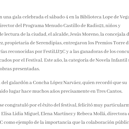
n una gala celebrada el sábado 4 en la Biblioteca Lope de Vega
irector del Programa Menudo Castillo de Radio21, niños y
e lectura de la ciudad, el alcalde, Jesús Moreno, la concejala 
ez, propietaria de Serendipias, entregaron los Premios Torre d
rías reconocidas por FestiLIJ3C y a las ganadoras de los conc
dos por el Festival. Este año, la categoría de Novela Infantil 
s obras presentadas.
a del galardón a Concha López Narváez, quien recordó que su
enido lugar hace muchos años precisamente en Tres Cantos.
 se congratuló por el éxito del festival, felicitó muy particula
: Elisa Lidia Miguel, Elena Martínez y Rebeca Mollá, directora 
J3C como ejemplo de la importancia que la colaboración públi