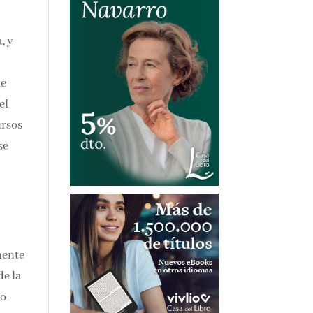
, y
de
el
ursos
se
rmente
de la
co-