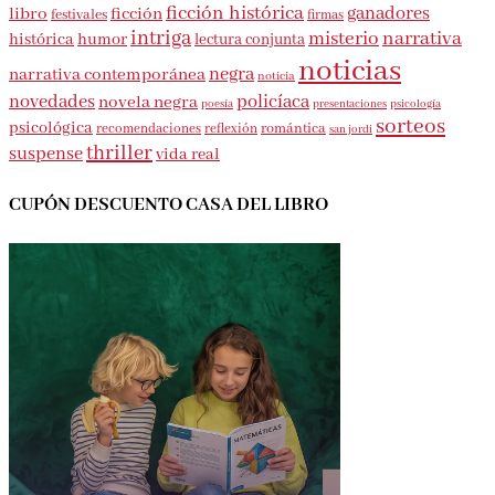
ficción histórica
ganadores
libro
ficción
festivales
firmas
intriga
misterio
narrativa
histórica
humor
lectura conjunta
noticias
negra
narrativa contemporánea
noticia
novedades
policíaca
novela negra
presentaciones
poesía
psicología
sorteos
psicológica
romántica
recomendaciones
reflexión
san jordi
thriller
suspense
vida real
CUPÓN DESCUENTO CASA DEL LIBRO