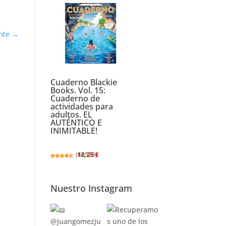
nte
→
Cuaderno Blackie
Books. Vol. 15:
Cuaderno de
actividades para
adultos. EL
AUTÉNTICO E
INIMITABLE!
(
12,25 €
46528
)
Nuestro Instagram