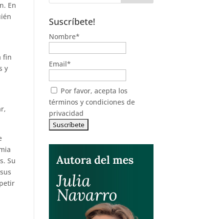
en. En
uién
Suscríbete!
Nombre*
 fin
Email*
s y
Por favor, acepta los
términos y condiciones de
r,
privacidad
e
emia
s. Su
 sus
petir