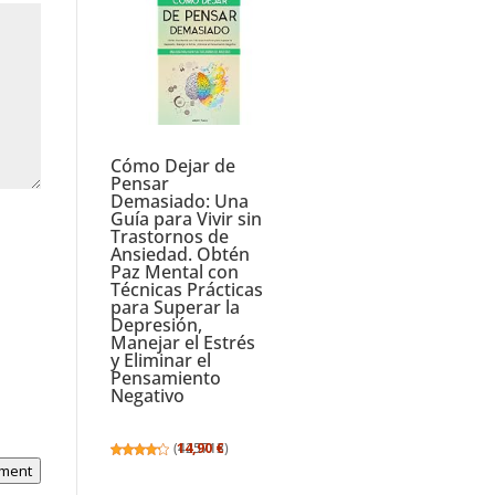
Cómo Dejar de
Pensar
Demasiado: Una
Guía para Vivir sin
Trastornos de
Ansiedad. Obtén
Paz Mental con
Técnicas Prácticas
para Superar la
Depresión,
Manejar el Estrés
y Eliminar el
Pensamiento
Negativo
(
14,90 €
425713
)
ment