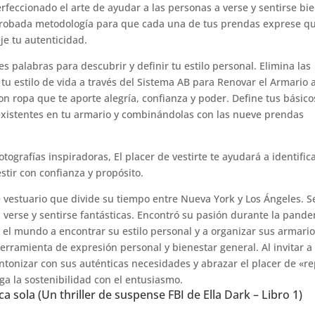
erfeccionado el arte de ayudar a las personas a verse y sentirse bi
u probada metodología para que cada una de tus prendas exprese q
je tu autenticidad.
s palabras para descubrir y definir tu estilo personal. Elimina las
tu estilo de vida a través del Sistema AB para Renovar el Armario a
on ropa que te aporte alegría, confianza y poder. Define tus básico
xistentes en tu armario y combinándolas con las nueve prendas
tografías inspiradoras, El placer de vestirte te ayudará a identifica
estir con confianza y propósito.
e vestuario que divide su tiempo entre Nueva York y Los Ángeles. S
a verse y sentirse fantásticas. Encontró su pasión durante la pand
l mundo a encontrar su estilo personal y a organizar sus armario
rramienta de expresión personal y bienestar general. Al invitar a
intonizar con sus auténticas necesidades y abrazar el placer de «re
ga la sostenibilidad con el entusiasmo.
ca sola (Un thriller de suspense FBI de Ella Dark – Libro 1)