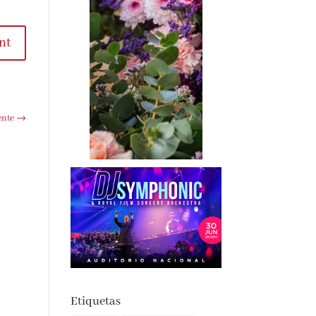
t
te
→
Etiquetas