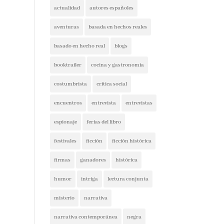
actualidad
autores españoles
aventuras
basada en hechos reales
basado en hecho real
blogs
booktrailer
cocina y gastronomía
costumbrista
crítica social
encuentros
entrevista
entrevistas
espionaje
ferias del libro
festivales
ficción
ficción histórica
firmas
ganadores
histórica
humor
intriga
lectura conjunta
misterio
narrativa