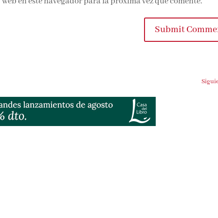
 web en este navegador para la próxima vez que comente.
Submit Commen
Siguien