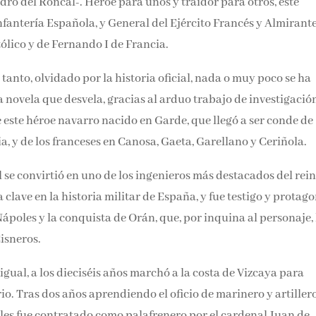
o del Roncal-. Héroe para unos y traidor para otros, este
Email*
nfantería Española, y General del Ejército Francés y Almirant
ólico y de Fernando I de Francia.
Por favor, acepta los
térmi
condiciones de privacidad
tanto, olvidado por la historia oficial, nada o muy poco se ha
a novela que desvela, gracias al arduo trabajo de investigació
 este héroe navarro nacido en Garde, que llegó a ser conde de
, y de los franceses en Canosa, Gaeta, Garellano y Ceriñola.
se convirtió en uno de los ingenieros más destacados del
 figura clave en la historia militar de España, y fue testigo y
rendición de Nápoles y la conquista de Orán, que, por inquina
 al Cardenal Cisneros.
gual, a los dieciséis años marchó a la costa de Vizcaya para
. Tras dos años aprendiendo el oficio de marinero y artillero
les fue contratado como palafrenero por el cardenal Juan de