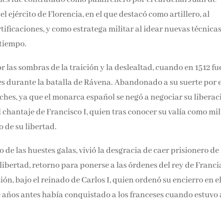
l ejército de Florencia, en el que destacó como artillero, al
ificaciones, y como estratega militar al idear nuevas técnicas
 tiempo.
r las sombras de la traición y la deslealtad, cuando en 1512 fu
es durante la batalla de Rávena. Abandonado a su suerte por e
de Loeches, ya que el monarca español se negó a negociar su
 aceptar el chantaje de Francisco I, quien tras conocer su valí
rcito a cambio de su libertad.
e las huestes galas, vivió la desgracia de caer prisionero de 
ibertad, retorno para ponerse a las órdenes del rey de Franci
ión, bajo el reinado de Carlos I, quien ordenó su encierro en el
 años antes había conquistado a los franceses cuando estuvo 