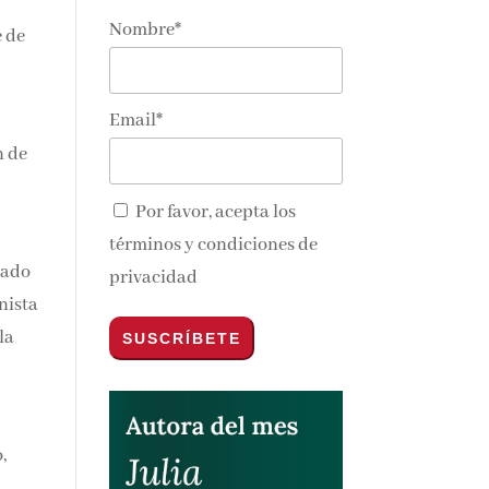
Nombre*
e de
nos y
Email*
n de
Por favor, acepta los
términos y condiciones de
privacidad
 al
,