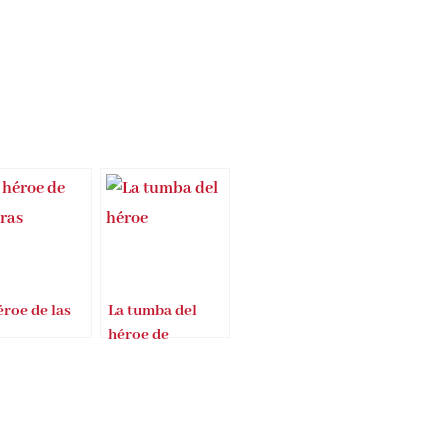
éroe de las
La tumba del
héroe de
Gonzalo de Paz