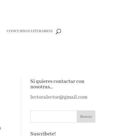
CONCURSOS LITERARIOS
CLOSE
e
Si quieres contactar con
nosotras…
e amantes de
as noticias y
lectoralector@gmail.com
ndeja de
a
Suscríbete!