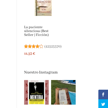
La paciente
silenciosa (Best
Seller | Ficción)
(
42523370
)
11,35 €
Nuestro Instagram