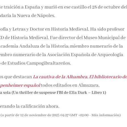
traición a España y murió en ese castillo el 28 de octubre de
anta María la Nueva de Nápoles.
fía y Letras y Doctor en Historia Medieval. Ha sido profesor
D de Historia Medieval. Fue director del Museo Municipal de
Academia Andaluza de la Historia; miembro numerario de la
embro numerario de la Asociación Española de Arqueología
o de Estudios Campogibraltareños.
los que destacan
La cautiva de la Alhambra
,
El bibliotecario de
ppenheimer español
todos editados en Almuzara.
 sola (Un thriller de suspense FBI de Ella Dark – Libro 1)
rando la calificación ahora.
(a partir de 12 de noviembre de 2025 04:27 GMT +02:00 -
Más información
)