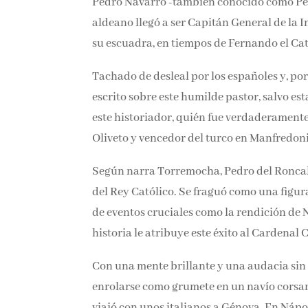
Pedro Navarro -también conocido como Pedr
aldeano llegó a ser Capitán General de la I
su escuadra, en tiempos de Fernando el Cat
Tachado de desleal por los españoles y, por 
escrito sobre este humilde pastor, salvo est
este historiador, quién fue verdaderamente
Oliveto y vencedor del turco en Manfredonia
Según narra Torremocha, Pedro del Roncal 
reinado del Rey Católico. Se fraguó como una
protagonista de eventos cruciales como la 
personaje, la historia le atribuye este éxito
Con una mente brillante y una audacia sin i
enrolarse como grumete en un navío corsario
viajó con unos italianos a Génova. En Nápo