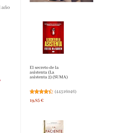
l
El secreto de la
asistenta (La
asistenta 2) (SUMA)
(
44516046
)
19,85 €