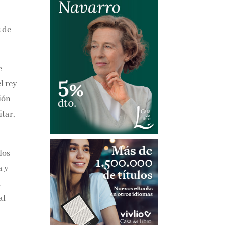
 de
e
l
a
los
a y
al