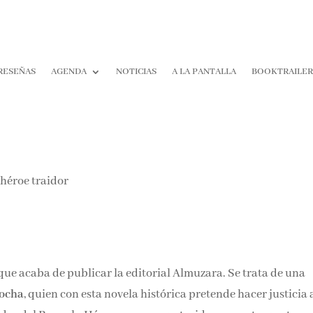
RESEÑAS
AGENDA
NOTICIAS
A LA PANTALLA
BOOKTRAILER
¡Suscríbete y No T
Pierdas Nada!
Únete a nuestra comunidad d
la literatura y recibe las últim
reseñas directamente en tu ba
entrada.
o que acaba de publicar la editorial Almuzara. Se trata de una
Nombre*
ocha
, quien con esta novela histórica pretende hacer justicia 