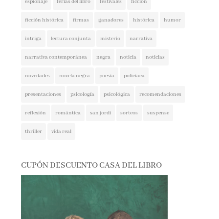
ficción histórica
firmas
ganadores
histórica
humor
intriga
lectura conjunta
misterio
narrativa
narrativa contemporánea
negra
noticia
noticias
novedades
novela negra
poesía
policíaca
presentaciones
psicología
psicológica
recomendaciones
reflexión
romántica
san jordi
sorteos
suspense
thriller
vida real
CUPÓN DESCUENTO CASA DEL LIBRO