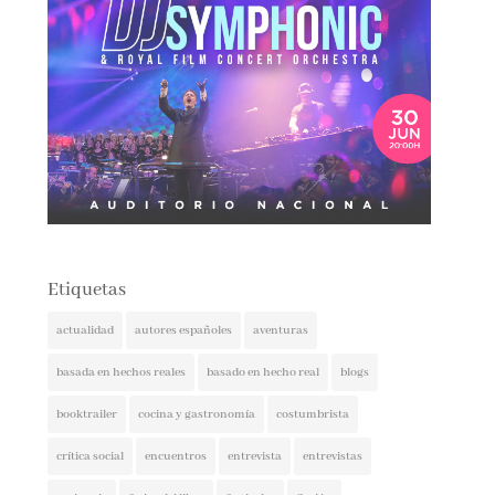
Etiquetas
actualidad
autores españoles
aventuras
basada en hechos reales
basado en hecho real
blogs
booktrailer
cocina y gastronomía
costumbrista
crítica social
encuentros
entrevista
entrevistas
espionaje
ferias del libro
festivales
ficción