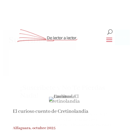
Suscríbete
CLOSE
¡Suscríbete y No Te Pierdas
Nada!
El curioso cuento de Cretinolandia
Únete a nuestra comunidad de amantes de la
literatura y recibe las últimas noticias y
reseñas directamente en tu bandeja de entrada.
Alfaguara, octubre 2025