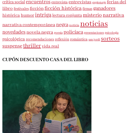
encuentros
entrevistas
ferias del
crítica social
entrevista
espionaje
ficción histórica
ganadores
libro
ficción
festivales
firmas
intriga
misterio
narrativa
histórica
humor
lectura conjunta
noticias
negra
narrativa contemporánea
noticia
novedades
policíaca
novela negra
presentaciones
poesía
psicología
sorteos
psicológica
romántica
recomendaciones
reflexión
san jordi
thriller
suspense
vida real
CUPÓN DESCUENTO CASA DEL LIBRO