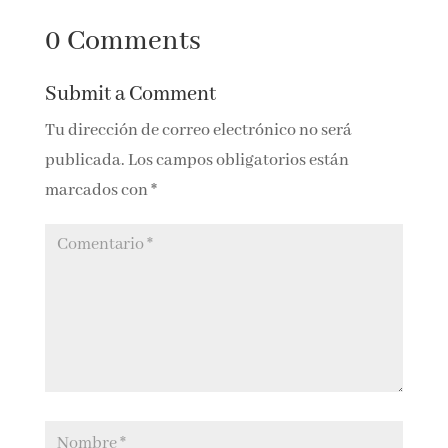
LA REBELIÓN DE
VI edición del
LOS BUENOS –
FestiLIJ3C
ROBERTO
0 Comments
SANTIAGO
Submit a Comment
Tu dirección de correo electrónico no será
publicada.
Los campos obligatorios están
marcados con
*