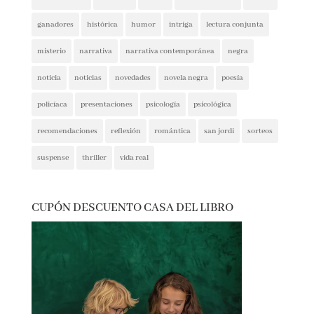
booktrailer
cocina y gastronomía
costumbrista
crítica social
encuentros
entrevista
entrevistas
espionaje
ferias del libro
festivales
ficción
ficción histórica
firmas
ganadores
histórica
humor
intriga
lectura conjunta
misterio
narrativa
narrativa contemporánea
negra
noticia
noticias
novedades
novela negra
poesía
policíaca
presentaciones
psicología
psicológica
recomendaciones
reflexión
romántica
san jordi
sorteos
suspense
thriller
vida real
CUPÓN DESCUENTO CASA DEL LIBRO