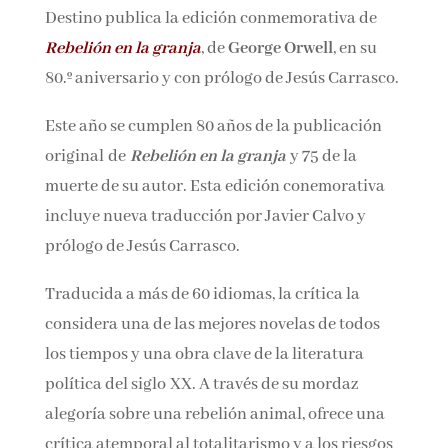
Destino, mayo 2025
Nombre*
Destino publica la edición conmemorativa de
Rebelión en la granja
, de
George Orwell
, en su
Email*
80.º aniversario y con prólogo de Jesús
Carrasco.
Por favor, acepta los
términos y condiciones
Este año se cumplen 80 años de la publicación
de privacidad
original de
Rebelión en la granja
y 75 de la
muerte de su autor. Esta edición conemorativa
incluye nueva traducción por Javier Calvo y
prólogo de Jesús Carrasco.
Traducida a más de 60 idiomas, la crítica la
considera una de las mejores novelas de todos
los tiempos y una obra clave de la literatura
política del siglo XX. A través de su mordaz