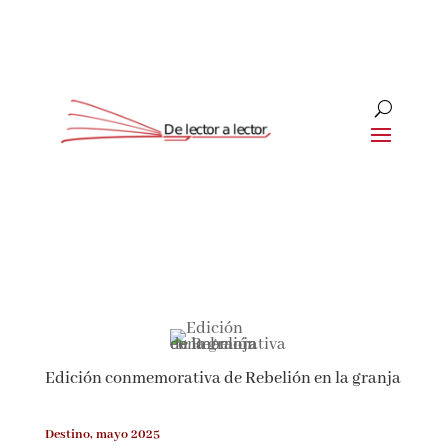
Suscríbete
CLOSE
¡Suscríbete y No Te Pierdas
Nada!
Edición conmemorativa de Rebelión en la
Únete a nuestra comunidad de amantes de la
granja
literatura y recibe las últimas noticias y
reseñas directamente en tu bandeja de entrada.